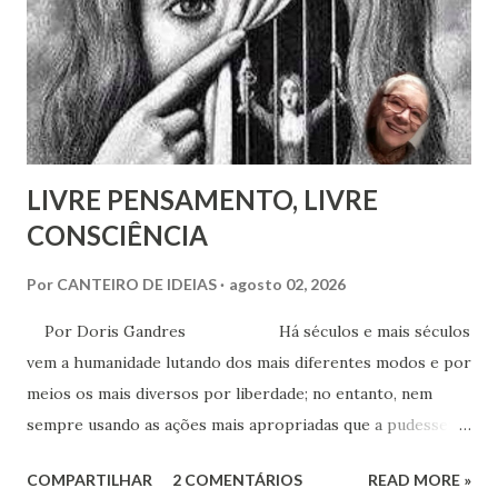
as nossas encarnações como Espíritos mais atuantes com o
mundo social ao qual fazemos parte.
LIVRE PENSAMENTO, LIVRE
CONSCIÊNCIA
Por
CANTEIRO DE IDEIAS
agosto 02, 2026
Por Doris Gandres Há séculos e mais séculos
vem a humanidade lutando dos mais diferentes modos e por
meios os mais diversos por liberdade; no entanto, nem
sempre usando as ações mais apropriadas que a pudessem
conduzir à tão sonhada liberdade, ainda que somente no
COMPARTILHAR
2 COMENTÁRIOS
READ MORE »
aspecto material, terreno... Mesmo civilizações,