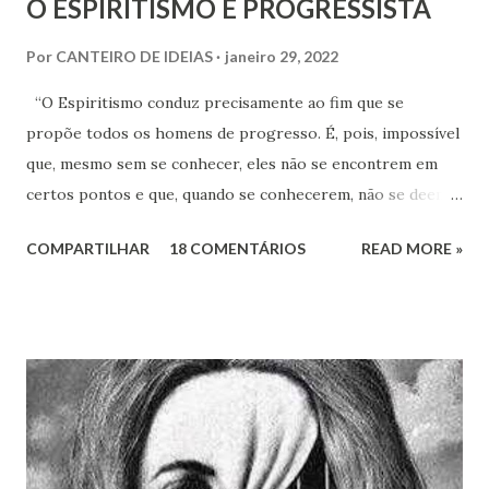
O ESPIRITISMO É PROGRESSISTA
Por
CANTEIRO DE IDEIAS
janeiro 29, 2022
“O Espiritismo conduz precisamente ao fim que se
propõe todos os homens de progresso. É, pois, impossível
que, mesmo sem se conhecer, eles não se encontrem em
certos pontos e que, quando se conhecerem, não se deem -
a mão para marchar, na mesma rota ao encontro de seus
COMPARTILHAR
18 COMENTÁRIOS
READ MORE »
inimigos comuns: os preconceitos sociais, a rotina, o
fanatismo, a intolerância e a ignorância.” Revista Espírita –
junho de 1868, (Kardec, 2018), p.174 Viver o Espiritismo
sem uma perspectiva social, seria desprezar aquilo que de
mais rico e produtivo por ele nos é ofertado. As relações
que a Doutrina Espírita estabelece com as questões sociais
e as ciências humanas, nos faculta, nos muni de
conhecimentos, condições e recursos para atravessarmos