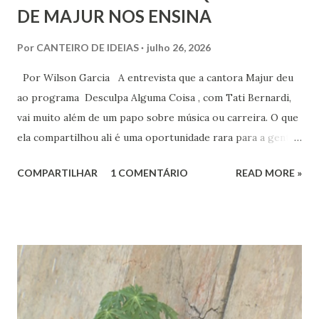
DE MAJUR NOS ENSINA
Por
CANTEIRO DE IDEIAS
julho 26, 2026
Por Wilson Garcia A entrevista que a cantora Majur deu
ao programa Desculpa Alguma Coisa , com Tati Bernardi,
vai muito além de um papo sobre música ou carreira. O que
ela compartilhou ali é uma oportunidade rara para a gente
refletir sobre coisas profundas: liberdade de consciência,
COMPARTILHAR
1 COMENTÁRIO
READ MORE »
identidade espiritual, pertencimento e intolerância
religiosa. Quando Majur conta como se aproximou
do Candomblé, não está falando só de uma escolha
religiosa. Ela fala de um processo de emancipação pessoal.
Ao dizer que deixar o ambiente evangélico não significou
abandonar Deus, mas sim se libertar de uma prisão, ela
expõe algo que muita gente vive: a busca por uma
espiritualidade que faça sentido com quem a gente