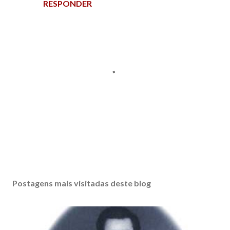
RESPONDER
P
o
s
Postagens mais visitadas deste blog
t
a
r
u