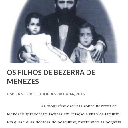
m
c
o
m
e
n
t
á
r
i
o
OS FILHOS DE BEZERRA DE
MENEZES
Por
CANTEIRO DE IDEIAS
maio 14, 2016
As biografias escritas sobre Bezerra de
Menezes apresentam lacunas em relação a sua vida familiar.
Em quase duas décadas de pesquisas, rastreando as pegadas