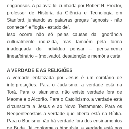
enganosos.
A palavra foi cunhada por Robert N. Proctor,
professor de História da Ciência e Tecnologia em
Stanford, juntando as palavras gregas “agnosis - não
conhecer” e “logia - estudo de”.
Isso ocorre não só pelas causas da ignorância
culturalmente induzida, mas também pela forma
inadequada do indivíduo pensar – pensamento
linear/binário – (motivado), desatenção e memória curta.
A VERDADE E AS RELIGIÕES
A verdade enfatizada por Jesus é um corolário de
interpretações. Para o Judaísmo, a verdade está na
Torá. Para o Islamismo, não existe verdade fora de
Maomé e o Alcorão. Para o Catolicismo, a verdade está
circunscrita a Jesus e ao Novo Testamento. Para os
Neopentecostais a verdade que liberta está na Bíblia.
Para o Budismo não há verdade fora dos ensinamentos
de Buda. Já conforme o hinduísta, a verdade está nos