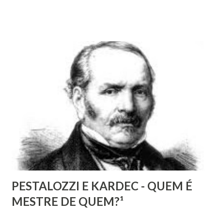
nações e países onde muitas vezes, aparentemente, reina a
liberdade, sob uma análise e uma observação mais acuradas,
encontramos muitas circunstâncias, situações e condições
onde vige pressão, opressão, cerceamento, coação e
censura. E não podemos falar apenas do ponto de vista
geral, social, de cidadania, de direitos humanos etc, mas
também de segmentos religiosos e, nesse campo,
lamentavelmente, o meio/movimento espírita não está
excluído, o que me parece profundamente contraditório
quando se tem algum conhecim...
PESTALOZZI E KARDEC - QUEM É
MESTRE DE QUEM?¹