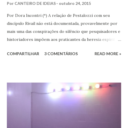
Por
CANTEIRO DE IDEIAS
outubro 24, 2015
Por Dora Incontri (*) A relação de Pestalozzi com seu
discípulo Rivail não está documentada, provavelmente por
mais uma das conspirações do silêncio que pesquisadores e
historiadores impõem aos praticantes da heresia espírita
ou espiritualista. Digo isto, porque há 13 volumes de cartas
COMPARTILHAR
3 COMENTÁRIOS
READ MORE »
de Pestalozzi a amigos, familiares, discípulos, reis,
aristocratas, intelectuais da Europa inteira. Há um 14º
volume, recentemente publicado, que são cartas de amigos
a Pestalozzi. Em nenhum deles há uma única carta de
Pestalozzi a Rivail ou vice-versa. Pestalozzi sonhava
implantar seu método na França, a ponto de ter tido uma
entrevista com o próprio Napoleão Bonaparte, que aliás se
mostrou insensível aos seus planos. Escreveu em 1826 um
pequeno folheto sobre suas ideias em francês. Seria quase
impossível que não trocasse sequer um bilhete com Rivail,