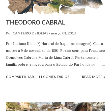
THEODORO CABRAL
Por
CANTEIRO DE IDEIAS
março 01, 2013
Por Luciano Klein (*) Natural de Itapipoca (imagem), Ceará,
nasceu a 9 de novembro de 1891. Foram seus pais: Francisco
Gonçalves Cabral e Maria de Lima Cabral. Pertencente a
família pobre, emigrou para o Estado do Pará onde se
iniciou na vida prática. Graças à sua inteligência e dedicação
COMPARTILHAR
11 COMENTÁRIOS
READ MORE »
nos estudos, adquiriu conhecimentos gerais, notadamente
de línguas, com rara facilidade, sem haver freqüentado
qualquer curso além da escola primária. Estes mesmos
atributos levaram-no ao jornalismo, no qual se projetou
com rapidez e brilhantismo.