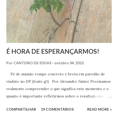
realmente é.
É HORA DE ESPERANÇARMOS!
Por
CANTEIRO DE IDEIAS
outubro 04, 2022
Pé de mamão rompe concreto e brota em paredão de
viaduto no DF (fonte g1) Por Alexandre Júnior Precisamos
realmente compreender o que significa este momento e o
quanto é importante refletirmos sobre o resultado das
urnas. Não é momento de desespero e sim de validarmos o
COMPARTILHAR
19 COMENTÁRIOS
READ MORE »
esperançar! A História do Brasil é feita de invasão,