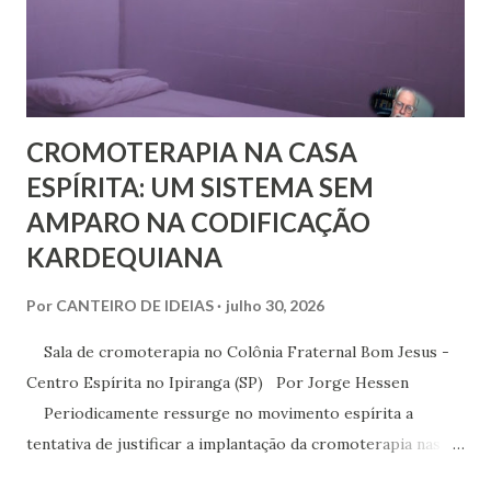
que se assinava seu discípulo e se esforçava por divulgar
seu método em Paris. Pestalozzi, com seu caráter emotivo
e amoroso, não era de ...
CROMOTERAPIA NA CASA
ESPÍRITA: UM SISTEMA SEM
AMPARO NA CODIFICAÇÃO
KARDEQUIANA
Por
CANTEIRO DE IDEIAS
julho 30, 2026
Sala de cromoterapia no Colônia Fraternal Bom Jesus -
Centro Espírita no Ipiranga (SP) Por Jorge Hessen
Periodicamente ressurge no movimento espírita a
tentativa de justificar a implantação da cromoterapia nas
atividades da Casa Espírita, apoiando-se em referências de