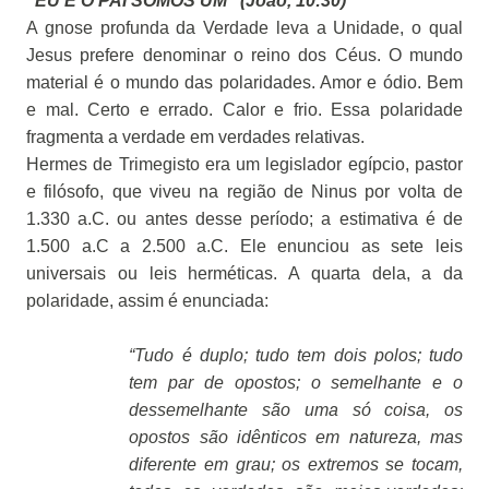
“EU E O PAI SOMOS UM” (João, 10:30)
A gnose profunda da Verdade leva a Unidade, o qual
Jesus prefere denominar o reino dos Céus. O mundo
material é o mundo das polaridades. Amor e ódio. Bem
e mal. Certo e errado. Calor e frio. Essa polaridade
fragmenta a verdade em verdades relativas.
Hermes de Trimegisto era um legislador egípcio, pastor
e filósofo, que viveu na região de Ninus por volta de
1.330 a.C. ou antes desse período; a estimativa é de
1.500 a.C a 2.500 a.C. Ele enunciou as sete leis
universais ou leis herméticas. A quarta dela, a da
polaridade, assim é enunciada:
“Tudo é duplo; tudo tem dois polos; tudo
tem par de opostos; o semelhante e o
dessemelhante são uma só coisa, os
opostos são idênticos em natureza, mas
diferente em grau; os extremos se tocam,