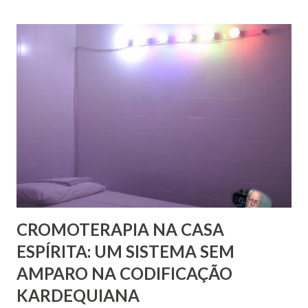
Pobres residente no Rio de Janeiro, do pesquisador Jorge
Damas Martins e, particularmente, da querida amiga Lúcia
Bezerra, sobrinha-bisneta de Bezerra, residente em
Fortaleza, conseguimos montar a maior parte desse
intricado quebra-cabeças, cujas informações
compartilhamos neste mês em que relembramos os 180
anos de seu nascimento. Bezerra casou-se...
CROMOTERAPIA NA CASA
ESPÍRITA: UM SISTEMA SEM
AMPARO NA CODIFICAÇÃO
KARDEQUIANA