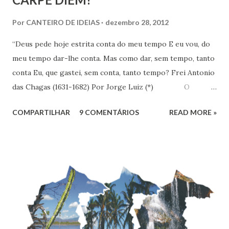
Por
CANTEIRO DE IDEIAS
dezembro 28, 2012
“Deus pede hoje estrita conta do meu tempo E eu vou, do
meu tempo dar-lhe conta. Mas como dar, sem tempo, tanto
conta Eu, que gastei, sem conta, tanto tempo? Frei Antonio
das Chagas (1631-1682) Por Jorge Luiz (*) O
Instituto de Pesquisa Econômica Aplicada (IPEA) divulgou
COMPARTILHAR
9 COMENTÁRIOS
READ MORE »
no dia 18 último, resultado de pesquisa que revela que em
uma escala de 0 a 10, os brasileiros dão em média 7,1 para
suas vidas. Esse nível colocaria o Brasil em 16º entre os 147
países pesquisados pela Gallup World Poll, que apontava
uma felicidade média de 6,8 no Brasil em 2010. O
Nordeste é a região mais feliz do Brasil, com nota média de
7,38. Se fosse considerado um país, nós nordestinos
ficaríamos em 9º na classificação global, entre belgas e