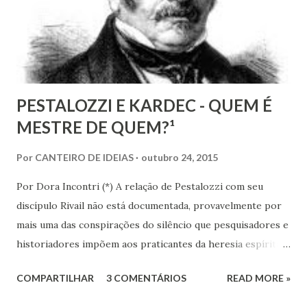
recurso terapêutico e convertê-lo em atividade da Casa
Espírita.
PESTALOZZI E KARDEC - QUEM É
MESTRE DE QUEM?¹
Por
CANTEIRO DE IDEIAS
outubro 24, 2015
Por Dora Incontri (*) A relação de Pestalozzi com seu
discípulo Rivail não está documentada, provavelmente por
mais uma das conspirações do silêncio que pesquisadores e
historiadores impõem aos praticantes da heresia espírita
ou espiritualista. Digo isto, porque há 13 volumes de cartas
COMPARTILHAR
3 COMENTÁRIOS
READ MORE »
de Pestalozzi a amigos, familiares, discípulos, reis,
aristocratas, intelectuais da Europa inteira. Há um 14º