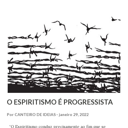
volume, recentemente publicado, que são cartas de amigos
a Pestalozzi. Em nenhum deles há uma única carta de
Pestalozzi a Rivail ou vice-versa. Pestalozzi sonhava
implantar seu método na França, a ponto de ter tido uma
entrevista com o próprio Napoleão Bonaparte, que aliás se
mostrou insensível aos seus planos. Escreveu em 1826 um
pequeno folheto sobre suas ideias em francês. Seria quase
impossível que não trocasse sequer um bilhete com Rivail,
que se assinava seu discípulo e se esforçava por divulgar
seu método em Paris. Pestalozzi, com seu caráter emotivo
e amoroso, não era de ...
O ESPIRITISMO É PROGRESSISTA
Por
CANTEIRO DE IDEIAS
janeiro 29, 2022
“O Espiritismo conduz precisamente ao fim que se