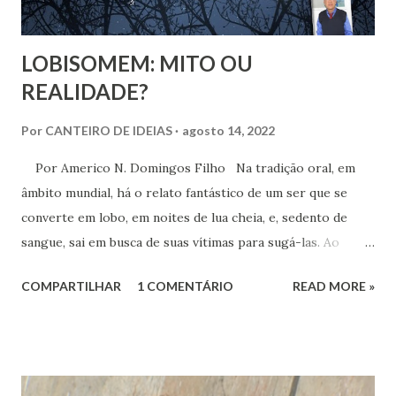
LOBISOMEM: MITO OU
REALIDADE?
Por
CANTEIRO DE IDEIAS
agosto 14, 2022
Por Americo N. Domingos Filho Na tradição oral, em
âmbito mundial, há o relato fantástico de um ser que se
converte em lobo, em noites de lua cheia, e, sedento de
sangue, sai em busca de suas vítimas para sugá-las. Ao
amanhecer, assume de novo as características de uma
COMPARTILHAR
1 COMENTÁRIO
READ MORE »
pessoa comum. Essa lenda revela um ser amaldiçoado, que
se torna parte homem e parte lobo, produzindo muito
temor, principalmente nas crianças e, igualmente, em
muitos adultos, especialmente os moradores de áreas
rurais.