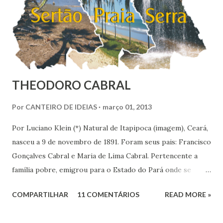
finlandeses. Apesar de ser considerada a região mais rica
do Brasil, o Sudoeste foi con...
THEODORO CABRAL
Por
CANTEIRO DE IDEIAS
março 01, 2013
Por Luciano Klein (*) Natural de Itapipoca (imagem), Ceará,
nasceu a 9 de novembro de 1891. Foram seus pais: Francisco
Gonçalves Cabral e Maria de Lima Cabral. Pertencente a
família pobre, emigrou para o Estado do Pará onde se
iniciou na vida prática. Graças à sua inteligência e dedicação
COMPARTILHAR
11 COMENTÁRIOS
READ MORE »
nos estudos, adquiriu conhecimentos gerais, notadamente
de línguas, com rara facilidade, sem haver freqüentado