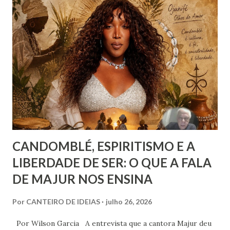
onde vige pressão, opressão, cerceamento, coação e
censura. E não podemos falar apenas do ponto de vista
geral, social, de cidadania, de direitos humanos etc, mas
também de segmentos religiosos e, nesse campo,
lamentavelmente, o meio/movimento espírita não está
excluído, o que me parece profundamente contraditório
quando se tem algum conhecim...
CANDOMBLÉ, ESPIRITISMO E A
LIBERDADE DE SER: O QUE A FALA
DE MAJUR NOS ENSINA
Por
CANTEIRO DE IDEIAS
julho 26, 2026
Por Wilson Garcia A entrevista que a cantora Majur deu