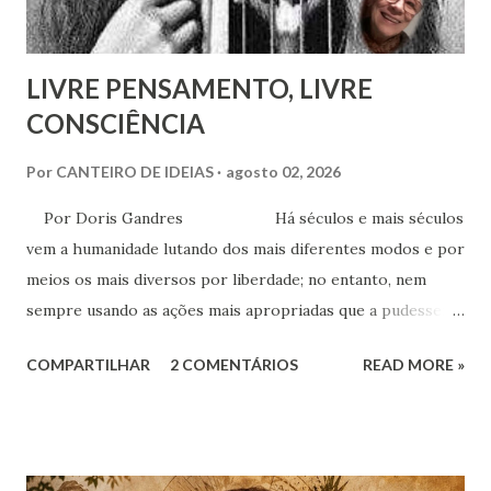
LIVRE PENSAMENTO, LIVRE
CONSCIÊNCIA
Por
CANTEIRO DE IDEIAS
agosto 02, 2026
Por Doris Gandres Há séculos e mais séculos
vem a humanidade lutando dos mais diferentes modos e por
meios os mais diversos por liberdade; no entanto, nem
sempre usando as ações mais apropriadas que a pudessem
conduzir à tão sonhada liberdade, ainda que somente no
COMPARTILHAR
2 COMENTÁRIOS
READ MORE »
aspecto material, terreno... Mesmo civilizações,
nações e países onde muitas vezes, aparentemente, reina a
liberdade, sob uma análise e uma observação mais acuradas,
encontramos muitas circunstâncias, situações e condições