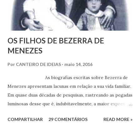
OS FILHOS DE BEZERRA DE
MENEZES
Por
CANTEIRO DE IDEIAS
maio 14, 2016
As biografias escritas sobre Bezerra de
Menezes apresentam lacunas em relação a sua vida familiar.
Em quase duas décadas de pesquisas, rastreando as pegadas
luminosas desse que é, indubitavelmente, a maior expressão
do Espiritismo no Brasil do século XIX, obtivemos alguns
COMPARTILHAR
29 COMENTÁRIOS
READ MORE »
documentos que nos permitem esclarecer um pouco mais
esse enigma. Mais recentemente, com a ajuda do amigo
Chrysógno Bezerra de Menezes, parente do Médico dos