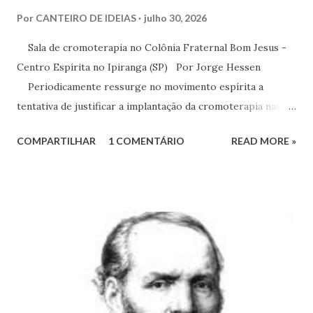
Por
CANTEIRO DE IDEIAS
julho 30, 2026
Sala de cromoterapia no Colônia Fraternal Bom Jesus -
Centro Espírita no Ipiranga (SP) Por Jorge Hessen
Periodicamente ressurge no movimento espírita a
tentativa de justificar a implantação da cromoterapia nas
atividades da Casa Espírita, apoiando-se em referências de
COMPARTILHAR
1 COMENTÁRIO
READ MORE »
Joanna de Ângelis, especialmente na obra Plenitude .
Entretanto, essa interpretação não encontra respaldo na
Codificação e desconsidera o método científico-doutrinário
estabelecido por Allan Kardec. Em Plenitude ,
Joanna de Ângelis menciona a helioterapia e faz alusões à
cromoterapia no contexto da preservação da saúde física e
psíquica. Em nenhum momento, porém, recomenda sua
adoção como prática institucional do Espiritismo. Há
profunda diferença entre reconhecer a existência de um