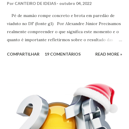
Por
CANTEIRO DE IDEIAS
outubro 04, 2022
Pé de mamão rompe concreto e brota em paredão de
viaduto no DF (fonte g1) Por Alexandre Júnior Precisamos
realmente compreender o que significa este momento e o
quanto é importante refletirmos sobre o resultado das
urnas. Não é momento de desespero e sim de validarmos o
COMPARTILHAR
19 COMENTÁRIOS
READ MORE »
esperançar! A História do Brasil é feita de invasão,
colonização, escravização, exploração e morte. Seria
ingenuidade nossa imaginarmos que este tipo de política
não exerce influência na formação do nosso povo.