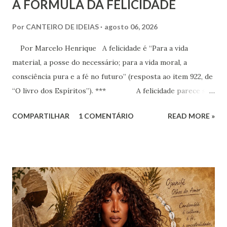
A FÓRMULA DA FELICIDADE
Por
CANTEIRO DE IDEIAS
agosto 06, 2026
Por Marcelo Henrique A felicidade é “Para a vida
material, a posse do necessário; para a vida moral, a
consciência pura e a fé no futuro” (resposta ao item 922, de
“O livro dos Espíritos”). *** A felicidade parece ser
a maior busca da humanidade. Ser feliz é a pretensão, o
COMPARTILHAR
1 COMENTÁRIO
READ MORE »
desejo, a aspiração, o projeto de vida de cada criatura,
presente praticamente em todos os discursos ou quando o
indivíduo seja perguntado a respeito do que deseja da vida.
Há que se distinguir, todavia e inicialmente, felicidade e
alegria. Esta última corresponde a instantes, momentos que
têm duração variável e que pertencem ao âmbito dos
sentimentos derivados de experiências específicas, onde se
pode compreender o alcance das emoções. Já a felicidade…