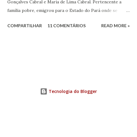
Gonçalves Cabral e Maria de Lima Cabral. Pertencente a
família pobre, emigrou para o Estado do Pará onde se
iniciou na vida prática. Graças à sua inteligência e dedicação
COMPARTILHAR
11 COMENTÁRIOS
READ MORE »
nos estudos, adquiriu conhecimentos gerais, notadamente
de línguas, com rara facilidade, sem haver freqüentado
qualquer curso além da escola primária. Estes mesmos
atributos levaram-no ao jornalismo, no qual se projetou
com rapidez e brilhantismo.
Tecnologia do Blogger