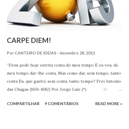
CARPE DIEM!
Por
CANTEIRO DE IDEIAS
dezembro 28, 2012
“Deus pede hoje estrita conta do meu tempo E eu vou, do
meu tempo dar-lhe conta. Mas como dar, sem tempo, tanto
conta Eu, que gastei, sem conta, tanto tempo? Frei Antonio
das Chagas (1631-1682) Por Jorge Luiz (*) O
Instituto de Pesquisa Econômica Aplicada (IPEA) divulgou
COMPARTILHAR
9 COMENTÁRIOS
READ MORE »
no dia 18 último, resultado de pesquisa que revela que em
uma escala de 0 a 10, os brasileiros dão em média 7,1 para
suas vidas. Esse nível colocaria o Brasil em 16º entre os 147