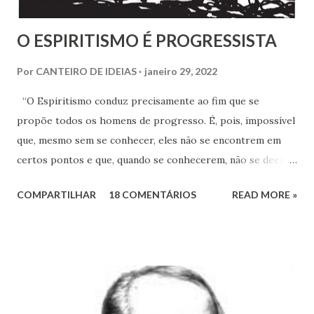
O ESPIRITISMO É PROGRESSISTA
Por
CANTEIRO DE IDEIAS
janeiro 29, 2022
“O Espiritismo conduz precisamente ao fim que se
propõe todos os homens de progresso. É, pois, impossível
que, mesmo sem se conhecer, eles não se encontrem em
certos pontos e que, quando se conhecerem, não se deem -
a mão para marchar, na mesma rota ao encontro de seus
COMPARTILHAR
18 COMENTÁRIOS
READ MORE »
inimigos comuns: os preconceitos sociais, a rotina, o
fanatismo, a intolerância e a ignorância.” Revista Espírita –
junho de 1868, (Kardec, 2018), p.174 Viver o Espiritismo
sem uma perspectiva social, seria desprezar aquilo que de
mais rico e produtivo por ele nos é ofertado. As relações
que a Doutrina Espírita estabelece com as questões sociais