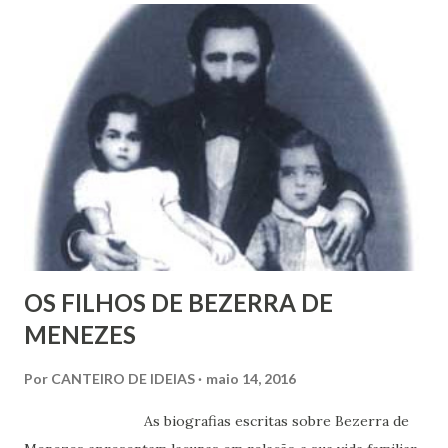
a
r
u
m
c
o
m
e
n
t
á
r
i
o
OS FILHOS DE BEZERRA DE
MENEZES
Por
CANTEIRO DE IDEIAS
maio 14, 2016
As biografias escritas sobre Bezerra de