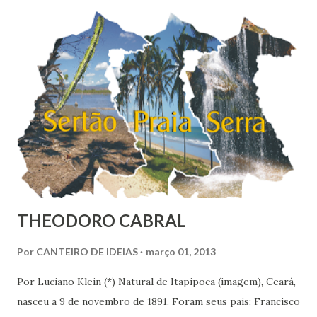
países pesquisados pela Gallup World Poll, que apontava
uma felicidade média de 6,8 no Brasil em 2010. O
Nordeste é a região mais feliz do Brasil, com nota média de
7,38. Se fosse considerado um país, nós nordestinos
ficaríamos em 9º na classificação global, entre belgas e
finlandeses. Apesar de ser considerada a região mais rica
do Brasil, o Sudoeste foi con...
THEODORO CABRAL
Por
CANTEIRO DE IDEIAS
março 01, 2013
Por Luciano Klein (*) Natural de Itapipoca (imagem), Ceará,
nasceu a 9 de novembro de 1891. Foram seus pais: Francisco