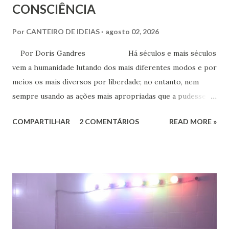
CONSCIÊNCIA
Por
CANTEIRO DE IDEIAS
agosto 02, 2026
Por Doris Gandres Há séculos e mais séculos
vem a humanidade lutando dos mais diferentes modos e por
meios os mais diversos por liberdade; no entanto, nem
sempre usando as ações mais apropriadas que a pudessem
conduzir à tão sonhada liberdade, ainda que somente no
COMPARTILHAR
2 COMENTÁRIOS
READ MORE »
aspecto material, terreno... Mesmo civilizações,
nações e países onde muitas vezes, aparentemente, reina a
liberdade, sob uma análise e uma observação mais acuradas,
encontramos muitas circunstâncias, situações e condições
onde vige pressão, opressão, cerceamento, coação e
censura. E não podemos falar apenas do ponto de vista
geral, social, de cidadania, de direitos humanos etc, mas
também de segmentos religiosos e, nesse campo,