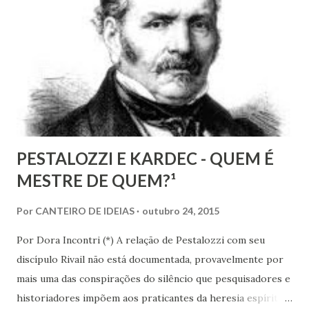
e as ciências humanas, nos faculta, nos muni de
conhecimentos, condições e recursos para atravessarmos
as nossas encarnações como Espíritos mais atuantes com o
mundo social ao qual fazemos parte.
PESTALOZZI E KARDEC - QUEM É
MESTRE DE QUEM?¹
Por
CANTEIRO DE IDEIAS
outubro 24, 2015
Por Dora Incontri (*) A relação de Pestalozzi com seu
discípulo Rivail não está documentada, provavelmente por
mais uma das conspirações do silêncio que pesquisadores e
historiadores impõem aos praticantes da heresia espírita