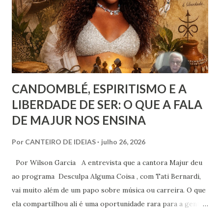
Ah, esta corresponde a um ideal de inspiração, como se,
figurativamente, estivéssemos diante da linha de chegada
de uma competição esportiva ou o ápice de uma monta...
CANDOMBLÉ, ESPIRITISMO E A
LIBERDADE DE SER: O QUE A FALA
DE MAJUR NOS ENSINA
Por
CANTEIRO DE IDEIAS
julho 26, 2026
Por Wilson Garcia A entrevista que a cantora Majur deu
ao programa Desculpa Alguma Coisa , com Tati Bernardi,
vai muito além de um papo sobre música ou carreira. O que
ela compartilhou ali é uma oportunidade rara para a gente
refletir sobre coisas profundas: liberdade de consciência,