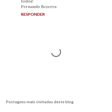
todos!
Fernando Bezerra
RESPONDER
P
o
s
Postagens mais visitadas deste blog
t