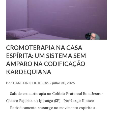
lamentavelmente, o meio/movimento espírita não está
excluído, o que me parece profundamente contraditório
quando se tem algum conhecim...
CROMOTERAPIA NA CASA
ESPÍRITA: UM SISTEMA SEM
AMPARO NA CODIFICAÇÃO
KARDEQUIANA
Por
CANTEIRO DE IDEIAS
julho 30, 2026
Sala de cromoterapia no Colônia Fraternal Bom Jesus -
Centro Espírita no Ipiranga (SP) Por Jorge Hessen
Periodicamente ressurge no movimento espírita a