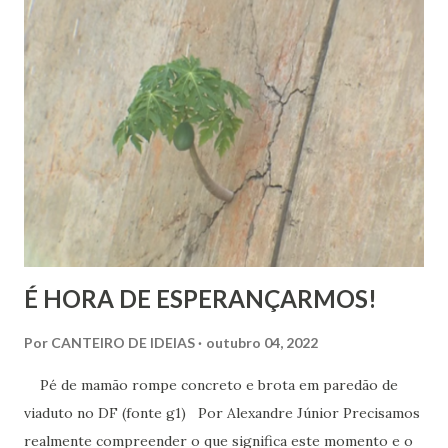
alegria. Esta última corresponde a instantes, momentos que
têm duração variável e que pertencem ao âmbito dos
sentimentos derivados de experiências específicas, onde se
pode compreender o alcance das emoções. Já a felicidade…
Ah, esta corresponde a um ideal de inspiração, como se,
figurativamente, estivéssemos diante da linha de chegada
de uma competição esportiva ou o ápice de uma monta...
É HORA DE ESPERANÇARMOS!
Por
CANTEIRO DE IDEIAS
outubro 04, 2022
Pé de mamão rompe concreto e brota em paredão de
viaduto no DF (fonte g1) Por Alexandre Júnior Precisamos
realmente compreender o que significa este momento e o