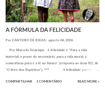
A FÓRMULA DA FELICIDADE
Por
CANTEIRO DE IDEIAS
agosto 06, 2026
Por Marcelo Henrique A felicidade é “Para a vida
material, a posse do necessário; para a vida moral, a
consciência pura e a fé no futuro” (resposta ao item 922, de
“O livro dos Espíritos”). *** A felicidade parece ser
a maior busca da humanidade. Ser feliz é a pretensão, o
COMPARTILHAR
1 COMENTÁRIO
READ MORE »
desejo, a aspiração, o projeto de vida de cada criatura,
presente praticamente em todos os discursos ou quando o
indivíduo seja perguntado a respeito do que deseja da vida.
Há que se distinguir, todavia e inicialmente, felicidade e