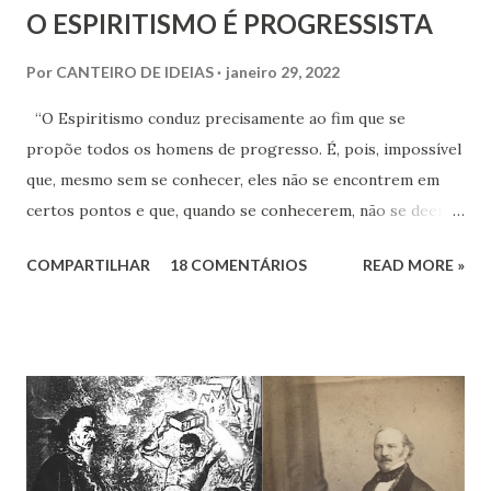
O ESPIRITISMO É PROGRESSISTA
Por
CANTEIRO DE IDEIAS
janeiro 29, 2022
“O Espiritismo conduz precisamente ao fim que se
propõe todos os homens de progresso. É, pois, impossível
que, mesmo sem se conhecer, eles não se encontrem em
certos pontos e que, quando se conhecerem, não se deem -
a mão para marchar, na mesma rota ao encontro de seus
COMPARTILHAR
18 COMENTÁRIOS
READ MORE »
inimigos comuns: os preconceitos sociais, a rotina, o
fanatismo, a intolerância e a ignorância.” Revista Espírita –
junho de 1868, (Kardec, 2018), p.174 Viver o Espiritismo
sem uma perspectiva social, seria desprezar aquilo que de
mais rico e produtivo por ele nos é ofertado. As relações
que a Doutrina Espírita estabelece com as questões sociais
e as ciências humanas, nos faculta, nos muni de
conhecimentos, condições e recursos para atravessarmos