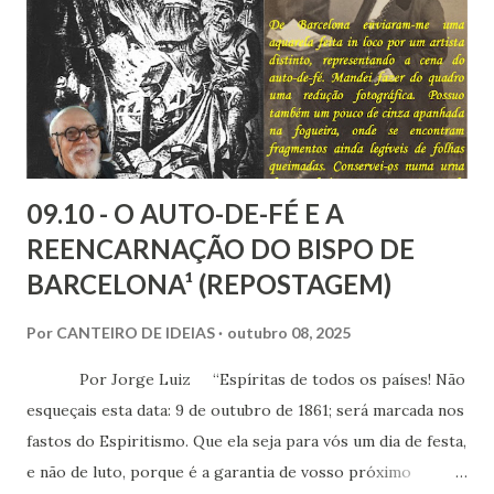
as nossas encarnações como Espíritos mais atuantes com o
mundo social ao qual fazemos parte.
09.10 - O AUTO-DE-FÉ E A
REENCARNAÇÃO DO BISPO DE
BARCELONA¹ (REPOSTAGEM)
Por
CANTEIRO DE IDEIAS
outubro 08, 2025
Por Jorge Luiz “Espíritas de todos os países! Não
esqueçais esta data: 9 de outubro de 1861; será marcada nos
fastos do Espiritismo. Que ela seja para vós um dia de festa,
e não de luto, porque é a garantia de vosso próximo