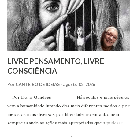
adoção como prática institucional do Espiritismo. Há
profunda diferença entre reconhecer a existência de um
recurso terapêutico e convertê-lo em atividade da Casa
Espírita.
LIVRE PENSAMENTO, LIVRE
CONSCIÊNCIA
Por
CANTEIRO DE IDEIAS
agosto 02, 2026
Por Doris Gandres Há séculos e mais séculos
vem a humanidade lutando dos mais diferentes modos e por
meios os mais diversos por liberdade; no entanto, nem
sempre usando as ações mais apropriadas que a pudessem
conduzir à tão sonhada liberdade, ainda que somente no