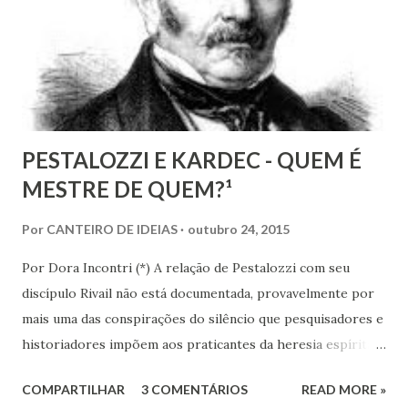
tenta construir esta transformação social que
revolucionaria o mundo; que revolucionará o mundo!
PESTALOZZI E KARDEC - QUEM É
MESTRE DE QUEM?¹
Por
CANTEIRO DE IDEIAS
outubro 24, 2015
Por Dora Incontri (*) A relação de Pestalozzi com seu
discípulo Rivail não está documentada, provavelmente por
mais uma das conspirações do silêncio que pesquisadores e
historiadores impõem aos praticantes da heresia espírita
ou espiritualista. Digo isto, porque há 13 volumes de cartas
COMPARTILHAR
3 COMENTÁRIOS
READ MORE »
de Pestalozzi a amigos, familiares, discípulos, reis,