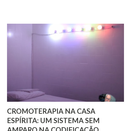
aristocratas, intelectuais da Europa inteira. Há um 14º
volume, recentemente publicado, que são cartas de amigos
a Pestalozzi. Em nenhum deles há uma única carta de
Pestalozzi a Rivail ou vice-versa. Pestalozzi sonhava
implantar seu método na França, a ponto de ter tido uma
entrevista com o próprio Napoleão Bonaparte, que aliás se
mostrou insensível aos seus planos. Escreveu em 1826 um
pequeno folheto sobre suas ideias em francês. Seria quase
impossível que não trocasse sequer um bilhete com Rivail,
que se assinava seu discípulo e se esforçava por divulgar
seu método em Paris. Pestalozzi, com seu caráter emotivo
e amoroso, não era de ...
CROMOTERAPIA NA CASA
ESPÍRITA: UM SISTEMA SEM
AMPARO NA CODIFICAÇÃO