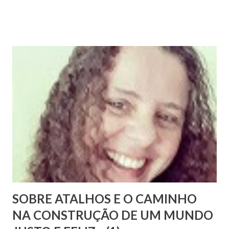
esse enigma. Mais recentemente, com a ajuda do amigo
Chrysógno Bezerra de Menezes, parente do Médico dos
Pobres residente no Rio de Janeiro, do pesquisador Jorge
Damas Martins e, particularmente, da querida amiga Lúcia
Bezerra, sobrinha-bisneta de Bezerra, residente em
Fortaleza, conseguimos montar a maior parte desse
intricado quebra-cabeças, cujas informações
compartilhamos neste mês em que relembramos os 180
anos de seu nascimento. Bezerra casou-se...
SOBRE ATALHOS E O CAMINHO
NA CONSTRUÇÃO DE UM MUNDO