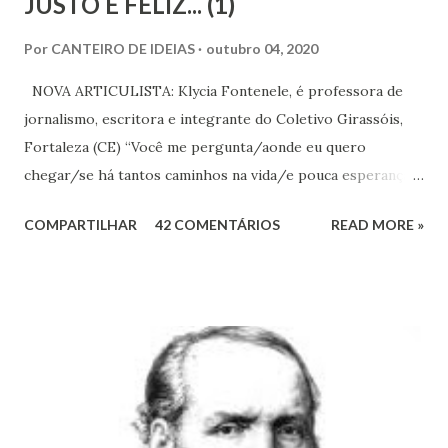
JUSTO E FELIZ... (1)
Por
CANTEIRO DE IDEIAS
outubro 04, 2020
NOVA ARTICULISTA: Klycia Fontenele, é professora de
jornalismo, escritora e integrante do Coletivo Girassóis,
Fortaleza (CE) “Você me pergunta/aonde eu quero
chegar/se há tantos caminhos na vida/e pouca esperança
no ar/e até a gaivota que voa/já tem seu caminho no
COMPARTILHAR
42 COMENTÁRIOS
READ MORE »
ar...”[Caminhos, Raul Seixas] Quem vive relativamente
tranquilo, mas tem o mínimo de sensibilidade, e olha o
mundo ao redor para além do seu cercado se compadece
diante das profundas desigualdades sociais que maltratam a
alma e a carne de muita gente. E, se porventura, também
tenha empatia, deseja no íntimo, e até imagina, uma
sociedade que destrua a miséria e qualquer outra forma de
opressão que macule nossa vida coletiva. Deseja, sonha e