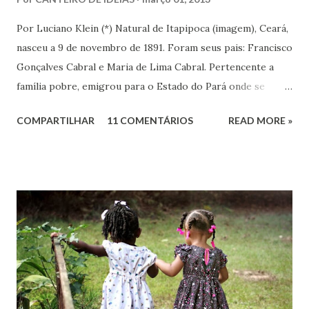
Por Luciano Klein (*) Natural de Itapipoca (imagem), Ceará,
nasceu a 9 de novembro de 1891. Foram seus pais: Francisco
Gonçalves Cabral e Maria de Lima Cabral. Pertencente a
família pobre, emigrou para o Estado do Pará onde se
iniciou na vida prática. Graças à sua inteligência e dedicação
COMPARTILHAR
11 COMENTÁRIOS
READ MORE »
nos estudos, adquiriu conhecimentos gerais, notadamente
de línguas, com rara facilidade, sem haver freqüentado
qualquer curso além da escola primária. Estes mesmos
atributos levaram-no ao jornalismo, no qual se projetou
com rapidez e brilhantismo.