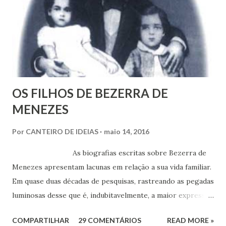
OS FILHOS DE BEZERRA DE
MENEZES
Por
CANTEIRO DE IDEIAS
maio 14, 2016
As biografias escritas sobre Bezerra de
Menezes apresentam lacunas em relação a sua vida familiar.
Em quase duas décadas de pesquisas, rastreando as pegadas
luminosas desse que é, indubitavelmente, a maior expressão
do Espiritismo no Brasil do século XIX, obtivemos alguns
COMPARTILHAR
29 COMENTÁRIOS
READ MORE »
documentos que nos permitem esclarecer um pouco mais