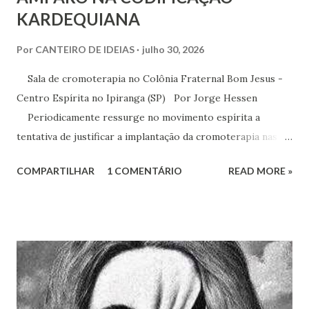
KARDEQUIANA
Por
CANTEIRO DE IDEIAS
julho 30, 2026
Sala de cromoterapia no Colônia Fraternal Bom Jesus -
Centro Espírita no Ipiranga (SP) Por Jorge Hessen
Periodicamente ressurge no movimento espírita a
tentativa de justificar a implantação da cromoterapia nas
atividades da Casa Espírita, apoiando-se em referências de
COMPARTILHAR
1 COMENTÁRIO
READ MORE »
Joanna de Ângelis, especialmente na obra Plenitude .
Entretanto, essa interpretação não encontra respaldo na
Codificação e desconsidera o método científico-doutrinário
estabelecido por Allan Kardec. Em Plenitude ,
Joanna de Ângelis menciona a helioterapia e faz alusões à
cromoterapia no contexto da preservação da saúde física e
psíquica. Em nenhum momento, porém, recomenda sua