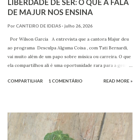
LIBERDADE DE SER: O QUE A FALA
DE MAJUR NOS ENSINA
Por
CANTEIRO DE IDEIAS
julho 26, 2026
Por Wilson Garcia A entrevista que a cantora Majur deu
ao programa Desculpa Alguma Coisa , com Tati Bernardi,
vai muito além de um papo sobre música ou carreira. O que
ela compartilhou ali é uma oportunidade rara para a gente
refletir sobre coisas profundas: liberdade de consciência,
COMPARTILHAR
1 COMENTÁRIO
READ MORE »
identidade espiritual, pertencimento e intolerância
religiosa. Quando Majur conta como se aproximou
do Candomblé, não está falando só de uma escolha
religiosa. Ela fala de um processo de emancipação pessoal.
Ao dizer que deixar o ambiente evangélico não significou
abandonar Deus, mas sim se libertar de uma prisão, ela
expõe algo que muita gente vive: a busca por uma