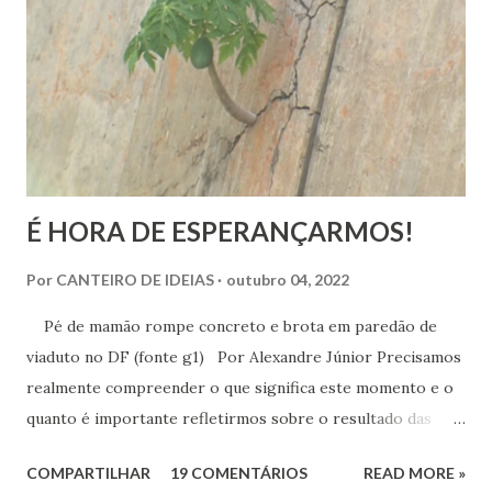
espiritualidade que faça sentido com quem a gente
realmente é.
É HORA DE ESPERANÇARMOS!
Por
CANTEIRO DE IDEIAS
outubro 04, 2022
Pé de mamão rompe concreto e brota em paredão de
viaduto no DF (fonte g1) Por Alexandre Júnior Precisamos
realmente compreender o que significa este momento e o
quanto é importante refletirmos sobre o resultado das
urnas. Não é momento de desespero e sim de validarmos o
COMPARTILHAR
19 COMENTÁRIOS
READ MORE »
esperançar! A História do Brasil é feita de invasão,