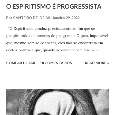
O ESPIRITISMO É PROGRESSISTA
Por
CANTEIRO DE IDEIAS
janeiro 29, 2022
“O Espiritismo conduz precisamente ao fim que se
propõe todos os homens de progresso. É, pois, impossível
que, mesmo sem se conhecer, eles não se encontrem em
certos pontos e que, quando se conhecerem, não se deem -
a mão para marchar, na mesma rota ao encontro de seus
COMPARTILHAR
18 COMENTÁRIOS
READ MORE »
inimigos comuns: os preconceitos sociais, a rotina, o
fanatismo, a intolerância e a ignorância.” Revista Espírita –
junho de 1868, (Kardec, 2018), p.174 Viver o Espiritismo
sem uma perspectiva social, seria desprezar aquilo que de
mais rico e produtivo por ele nos é ofertado. As relações
que a Doutrina Espírita estabelece com as questões sociais
e as ciências humanas, nos faculta, nos muni de
conhecimentos, condições e recursos para atravessarmos