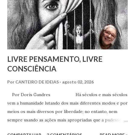
as nossas encarnações como Espíritos mais atuantes com o
mundo social ao qual fazemos parte.
LIVRE PENSAMENTO, LIVRE
CONSCIÊNCIA
Por
CANTEIRO DE IDEIAS
agosto 02, 2026
Por Doris Gandres Há séculos e mais séculos
vem a humanidade lutando dos mais diferentes modos e por
meios os mais diversos por liberdade; no entanto, nem
sempre usando as ações mais apropriadas que a pudessem
conduzir à tão sonhada liberdade, ainda que somente no
COMPARTILHAR
2 COMENTÁRIOS
READ MORE »