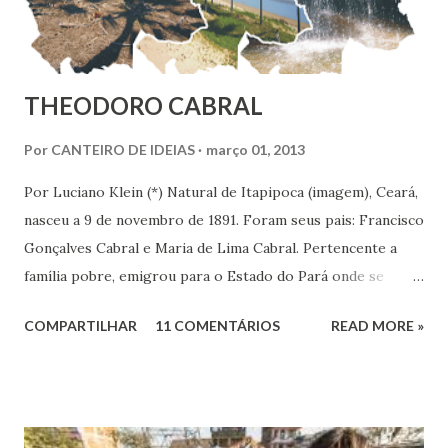
THEODORO CABRAL
Por
CANTEIRO DE IDEIAS
março 01, 2013
Por Luciano Klein (*) Natural de Itapipoca (imagem), Ceará,
nasceu a 9 de novembro de 1891. Foram seus pais: Francisco
Gonçalves Cabral e Maria de Lima Cabral. Pertencente a
família pobre, emigrou para o Estado do Pará onde se
iniciou na vida prática. Graças à sua inteligência e dedicação
COMPARTILHAR
11 COMENTÁRIOS
READ MORE »
nos estudos, adquiriu conhecimentos gerais, notadamente
de línguas, com rara facilidade, sem haver freqüentado
qualquer curso além da escola primária. Estes mesmos
atributos levaram-no ao jornalismo, no qual se projetou
com rapidez e brilhantismo.