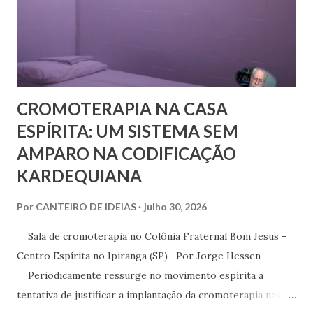
impossível que não trocasse sequer um bilhete com Rivail,
que se assinava seu discípulo e se esforçava por divulgar
seu método em Paris. Pestalozzi, com seu caráter emotivo
e amoroso, não era de ...
CROMOTERAPIA NA CASA
ESPÍRITA: UM SISTEMA SEM
AMPARO NA CODIFICAÇÃO
KARDEQUIANA
Por
CANTEIRO DE IDEIAS
julho 30, 2026
Sala de cromoterapia no Colônia Fraternal Bom Jesus -
Centro Espírita no Ipiranga (SP) Por Jorge Hessen
Periodicamente ressurge no movimento espírita a
tentativa de justificar a implantação da cromoterapia nas