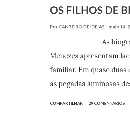
OS FILHOS DE 
Por
CANTEIRO DE IDEIAS
maio 14, 
As biografias esc
Menezes apresentam lacu
familiar. Em quase duas 
as pegadas luminosas des
maior expressão do Espir
COMPARTILHAR
29 COMENTÁRIOS
obtivemos alguns docum
esclarecer um pouco mai