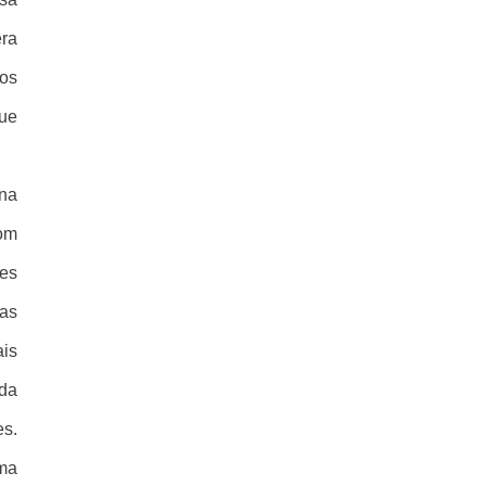
era
dos
que
ana
com
res
 as
ais
 da
es.
uma