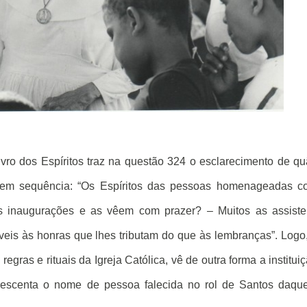
s Espíritos traz na questão 324 o esclarecimento de qu
em sequência: “Os Espíritos das pessoas homenageadas c
s inaugurações e as vêem com prazer? – Muitos as assiste
is às honras que lhes tributam do que às lembranças”. Logo
regras e rituais da Igreja Católica, vê de outra forma a institui
crescenta o nome de pessoa falecida no rol de Santos daqu