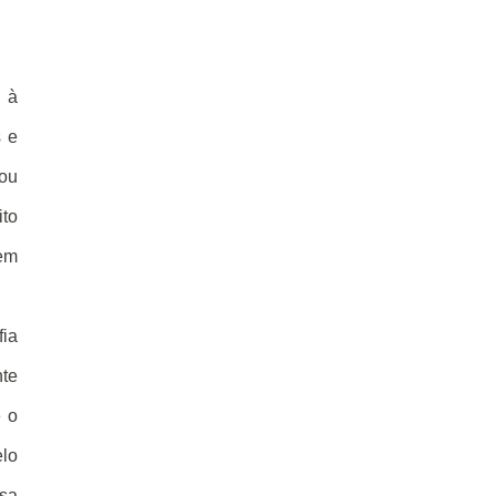
a à
s e
xou
ito
 em
fia
nte
e o
elo
ssa