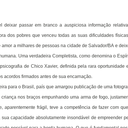
l deixar passar em branco a auspiciosa informação relativ
ora dos pobres que venceu todas as suas dificuldades física
 e amor a milhares de pessoas na cidade de Salvador/BA e dei
 humana. Uma verdadeira Completista, como denomina o Espír
psicografia de Chico Xavier, definida pela rara oportunidade
s acordos firmados antes de sua encarnação.
eira para o Brasil, país que amargou publicação de uma fotogra
 criança nos braços empunhando uma arma de fogo, justame
, aparentemente frágil, teve a competência de fazer com qu
a sua capacidade absolutamente insondável de empreender p
erado possível para a horda humana. O que é fundamental ne