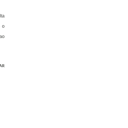
lta
 o
 ao
AR