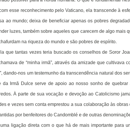
 com esse reconhecimento pelo Vaticano, ela transcende à esf
sa ao mundo; deixa de beneficiar apenas os pobres degrada
nder luzes, também sobre aqueles que carecem de algo mais 
chafurdam na riqueza do mundo e são pobres de espírito.
Ela que tantas vezes teria buscado os conselhos de Soror Jo
chamava de “minha irmã”, através da amizade que cultivava 
o”, dando-nos um testemunho da transcendência natural dos se
dade da Irmã Dulce serve de apoio ao nosso sonho de quebrar
credos. À parte de sua vocação e devoção ao Catolicismo jam
tudes e vezes sem conta emprestou a sua colaboração às obras
ntidas por benfeitores do Candomblé e de outras denominaçõ
u uma ligação direta com o que há de mais importante para 