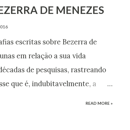
BEZERRA DE MENEZES
2016
ritas sobre Bezerra de
nas em relação a sua vida
décadas de pesquisas, rastreando
se que é, indubitavelmente, a
itismo no Brasil do século XIX,
READ MORE »
entos que nos permitem
s esse enigma. Mais