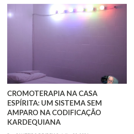
Pobres residente no Rio de Janeiro, do pesquisador Jorge
Damas Martins e, particularmente, da querida amiga Lúcia
Bezerra, sobrinha-bisneta de Bezerra, residente em
Fortaleza, conseguimos montar a maior parte desse
intricado quebra-cabeças, cujas informações
compartilhamos neste mês em que relembramos os 180
anos de seu nascimento. Bezerra casou-se...
CROMOTERAPIA NA CASA
ESPÍRITA: UM SISTEMA SEM
AMPARO NA CODIFICAÇÃO
KARDEQUIANA