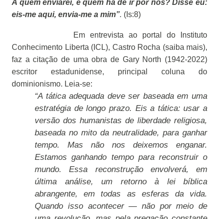
A quem enviarei, e quem há de ir por nós? Disse eu:
eis-me aqui, envia-me a mim”
.
(Is:8)
Em entrevista ao portal do Instituto
Conhecimento Liberta (ICL), Castro Rocha (saiba mais),
faz a citação de uma obra de Gary North (1942-2022)
escritor estadunidense, principal coluna do
dominionismo. Leia-se:
“A tática adequada deve ser baseada em uma
estratégia de longo prazo. Eis a tática: usar a
versão dos humanistas de liberdade religiosa,
baseada no mito da neutralidade, para ganhar
tempo. Mas não nos deixemos enganar.
Estamos ganhando tempo para reconstruir o
mundo. Essa reconstrução envolverá, em
última análise, um retorno à lei bíblica
abrangente, em todas as esferas da vida.
Quando isso acontecer — não por meio de
uma revolução, mas pela pregação constante