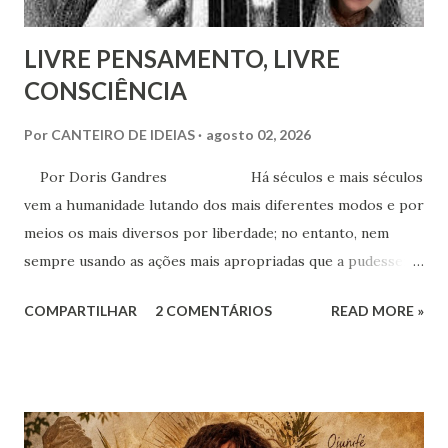
e amoroso, não era de ...
LIVRE PENSAMENTO, LIVRE
CONSCIÊNCIA
Por
CANTEIRO DE IDEIAS
agosto 02, 2026
Por Doris Gandres Há séculos e mais séculos
vem a humanidade lutando dos mais diferentes modos e por
meios os mais diversos por liberdade; no entanto, nem
sempre usando as ações mais apropriadas que a pudessem
conduzir à tão sonhada liberdade, ainda que somente no
COMPARTILHAR
2 COMENTÁRIOS
READ MORE »
aspecto material, terreno... Mesmo civilizações,
nações e países onde muitas vezes, aparentemente, reina a
liberdade, sob uma análise e uma observação mais acuradas,
encontramos muitas circunstâncias, situações e condições
onde vige pressão, opressão, cerceamento, coação e