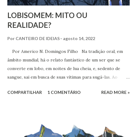
LOBISOMEM: MITO OU
REALIDADE?
Por
CANTEIRO DE IDEIAS
agosto 14, 2022
Por Americo N. Domingos Filho Na tradição oral, em
âmbito mundial, há o relato fantástico de um ser que se
converte em lobo, em noites de lua cheia, e, sedento de
sangue, sai em busca de suas vítimas para sugá-las. Ao
amanhecer, assume de novo as características de uma
COMPARTILHAR
1 COMENTÁRIO
READ MORE »
pessoa comum. Essa lenda revela um ser amaldiçoado, que
se torna parte homem e parte lobo, produzindo muito
temor, principalmente nas crianças e, igualmente, em
muitos adultos, especialmente os moradores de áreas
rurais.