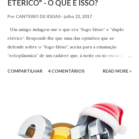
ETÉRICO" - O QUE É ISSO?
Por
CANTEIRO DE IDEIAS
julho 22, 2017
Um amigo indagou-me o que era “fogo fátuo” e “duplo
etérico”. Respondi-lhe que uma das opiniões que se
defende sobre o “fogo fátuo”, acena para a emanação
“ectoplásmica” de um cadáver que, à noite ou no escuro, é
visível, pela luminosidade provocada com a queima do
COMPARTILHAR
4 COMENTÁRIOS
READ MORE »
fósforo “ectoplásmico” em presença do oxigênio
atmosférico. Essa tese tenta demonstrar que um “cadáver”
de um animal pode liberar “ectoplasma”. Outra explicação
encontramos no dicionarista laico, definindo o “fogo fátuo”
como uma fosforescência produzida por emanações de
gases dos cadáveres em putrefação[1], ou uma labareda
tênue e fugidia produzida pela combustão espontânea do
metano e de outros gases inflamáveis que se evola dos