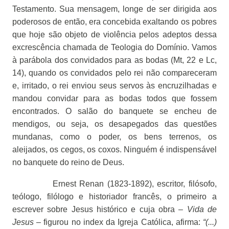
Testamento. Sua mensagem, longe de ser dirigida aos
poderosos de então, era concebida exaltando os pobres
que hoje são objeto de violência pelos adeptos dessa
excrescência chamada de Teologia do Domínio. Vamos
à parábola dos convidados para as bodas (Mt, 22 e Lc,
14), quando os convidados pelo rei não compareceram
e, irritado, o rei enviou seus servos às encruzilhadas e
mandou convidar para as bodas todos que fossem
encontrados. O salão do banquete se encheu de
mendigos, ou seja, os desapegados das questões
mundanas, como o poder, os bens terrenos, os
aleijados, os cegos, os coxos. Ninguém é indispensável
no banquete do reino de Deus.
Ernest Renan (1823-1892), escritor, filósofo,
teólogo, filólogo e historiador francês, o primeiro a
escrever sobre Jesus histórico e cuja obra –
Vida de
Jesus
– figurou no index da Igreja Católica, afirma:
“(...)