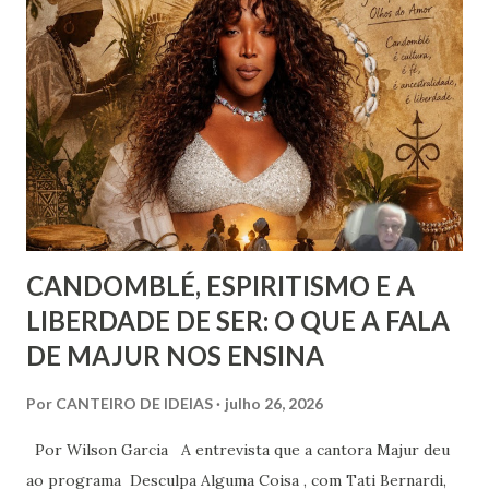
censura. E não podemos falar apenas do ponto de vista
geral, social, de cidadania, de direitos humanos etc, mas
também de segmentos religiosos e, nesse campo,
lamentavelmente, o meio/movimento espírita não está
excluído, o que me parece profundamente contraditório
quando se tem algum conhecim...
CANDOMBLÉ, ESPIRITISMO E A
LIBERDADE DE SER: O QUE A FALA
DE MAJUR NOS ENSINA
Por
CANTEIRO DE IDEIAS
julho 26, 2026
Por Wilson Garcia A entrevista que a cantora Majur deu
ao programa Desculpa Alguma Coisa , com Tati Bernardi,