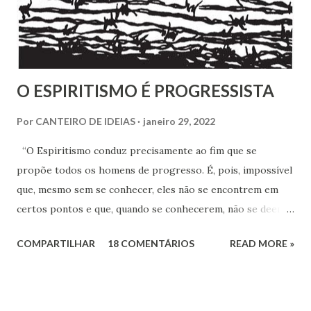
Espírita.
O ESPIRITISMO É PROGRESSISTA
Por
CANTEIRO DE IDEIAS
janeiro 29, 2022
“O Espiritismo conduz precisamente ao fim que se
propõe todos os homens de progresso. É, pois, impossível
que, mesmo sem se conhecer, eles não se encontrem em
certos pontos e que, quando se conhecerem, não se deem -
a mão para marchar, na mesma rota ao encontro de seus
COMPARTILHAR
18 COMENTÁRIOS
READ MORE »
inimigos comuns: os preconceitos sociais, a rotina, o
fanatismo, a intolerância e a ignorância.” Revista Espírita –
junho de 1868, (Kardec, 2018), p.174 Viver o Espiritismo
sem uma perspectiva social, seria desprezar aquilo que de