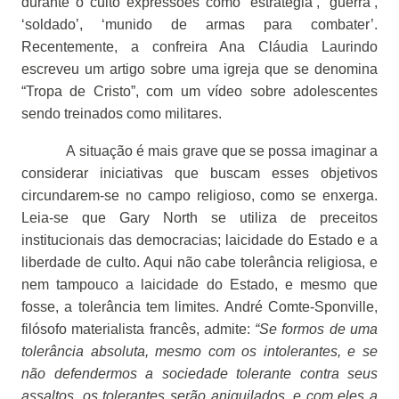
durante o culto expressões como ‘estratégia’, ‘guerra’,
‘soldado’, ‘munido de armas para combater’.
Recentemente, a confreira Ana Cláudia Laurindo
escreveu um artigo sobre uma igreja que se denomina
“Tropa de Cristo”, com um vídeo sobre adolescentes
sendo treinados como militares.
A situação é mais grave que se possa imaginar a
considerar iniciativas que buscam esses objetivos
circundarem-se no campo religioso, como se enxerga.
Leia-se que Gary North se utiliza de preceitos
institucionais das democracias; laicidade do Estado e a
liberdade de culto. Aqui não cabe tolerância religiosa, e
nem tampouco a laicidade do Estado, e mesmo que
fosse, a tolerância tem limites. André Comte-Sponville,
filósofo materialista francês, admite:
“
Se formos de uma
tolerância absoluta, mesmo com os intolerantes, e se
não defendermos a sociedade tolerante contra seus
assaltos, os tolerantes serão aniquilados, e com eles a