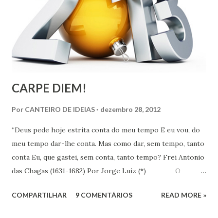
pântanos e dos lugares onde se encontram matérias
animais em decomposição. Ou, ainda, a inflamação
espontânea do gás dos pântanos (fosfina), resultante da
decomposição de seres vivos: plantas e animais típicos do
ambiente.
CARPE DIEM!
Por
CANTEIRO DE IDEIAS
dezembro 28, 2012
“Deus pede hoje estrita conta do meu tempo E eu vou, do
meu tempo dar-lhe conta. Mas como dar, sem tempo, tanto
conta Eu, que gastei, sem conta, tanto tempo? Frei Antonio
das Chagas (1631-1682) Por Jorge Luiz (*) O
Instituto de Pesquisa Econômica Aplicada (IPEA) divulgou
COMPARTILHAR
9 COMENTÁRIOS
READ MORE »
no dia 18 último, resultado de pesquisa que revela que em
uma escala de 0 a 10, os brasileiros dão em média 7,1 para