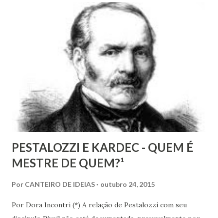
mais rico e produtivo por ele nos é ofertado. As relações
que a Doutrina Espírita estabelece com as questões sociais
e as ciências humanas, nos faculta, nos muni de
conhecimentos, condições e recursos para atravessarmos
as nossas encarnações como Espíritos mais atuantes com o
mundo social ao qual fazemos parte.
PESTALOZZI E KARDEC - QUEM É
MESTRE DE QUEM?¹
Por
CANTEIRO DE IDEIAS
outubro 24, 2015
Por Dora Incontri (*) A relação de Pestalozzi com seu