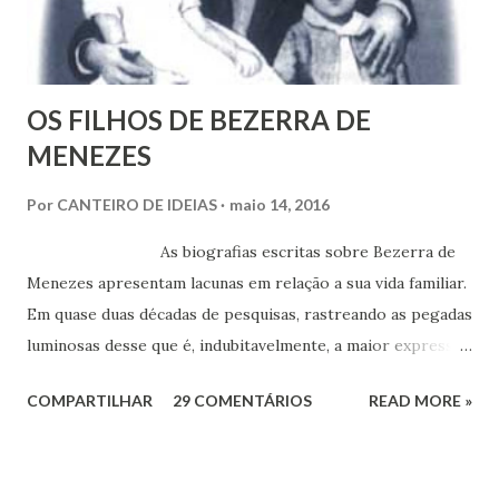
t
á
r
i
o
OS FILHOS DE BEZERRA DE
MENEZES
Por
CANTEIRO DE IDEIAS
maio 14, 2016
As biografias escritas sobre Bezerra de
Menezes apresentam lacunas em relação a sua vida familiar.
Em quase duas décadas de pesquisas, rastreando as pegadas
luminosas desse que é, indubitavelmente, a maior expressão
do Espiritismo no Brasil do século XIX, obtivemos alguns
COMPARTILHAR
29 COMENTÁRIOS
READ MORE »
documentos que nos permitem esclarecer um pouco mais
esse enigma. Mais recentemente, com a ajuda do amigo
Chrysógno Bezerra de Menezes, parente do Médico dos