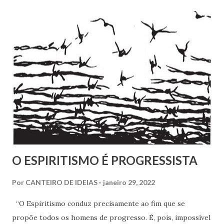
religiosa. Ela fala de um processo de emancipação pessoal.
Ao dizer que deixar o ambiente evangélico não significou
abandonar Deus, mas sim se libertar de uma prisão, ela
expõe algo que muita gente vive: a busca por uma
espiritualidade que faça sentido com quem a gente
realmente é.
O ESPIRITISMO É PROGRESSISTA
Por
CANTEIRO DE IDEIAS
janeiro 29, 2022
“O Espiritismo conduz precisamente ao fim que se
propõe todos os homens de progresso. É, pois, impossível