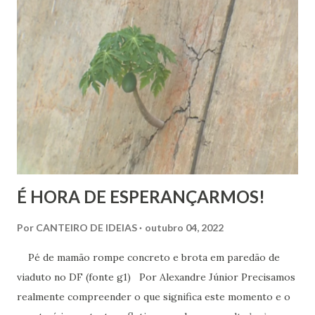
Barcelona, D. Antonio Parlau y Termens, que assim
sentenciou: “A Igreja católica é universal, e os livros, sendo
contrários à fé católica, o governo não pode consentir que
eles vão perverter a moral e a religião de outr...
É HORA DE ESPERANÇARMOS!
Por
CANTEIRO DE IDEIAS
outubro 04, 2022
Pé de mamão rompe concreto e brota em paredão de
viaduto no DF (fonte g1) Por Alexandre Júnior Precisamos
realmente compreender o que significa este momento e o