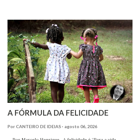
Codificação e desconsidera o método científico-doutrinário
estabelecido por Allan Kardec. Em Plenitude ,
Joanna de Ângelis menciona a helioterapia e faz alusões à
cromoterapia no contexto da preservação da saúde física e
psíquica. Em nenhum momento, porém, recomenda sua
adoção como prática institucional do Espiritismo. Há
profunda diferença entre reconhecer a existência de um
recurso terapêutico e convertê-lo em atividade da Casa
Espírita.
A FÓRMULA DA FELICIDADE
Por
CANTEIRO DE IDEIAS
agosto 06, 2026
Por Marcelo Henrique A felicidade é “Para a vida