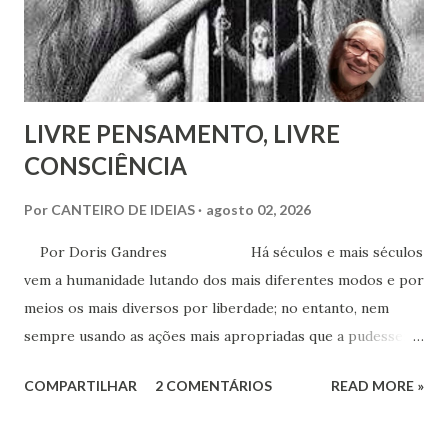
LIVRE PENSAMENTO, LIVRE
CONSCIÊNCIA
Por
CANTEIRO DE IDEIAS
agosto 02, 2026
Por Doris Gandres Há séculos e mais séculos
vem a humanidade lutando dos mais diferentes modos e por
meios os mais diversos por liberdade; no entanto, nem
sempre usando as ações mais apropriadas que a pudessem
conduzir à tão sonhada liberdade, ainda que somente no
COMPARTILHAR
2 COMENTÁRIOS
READ MORE »
aspecto material, terreno... Mesmo civilizações,
nações e países onde muitas vezes, aparentemente, reina a