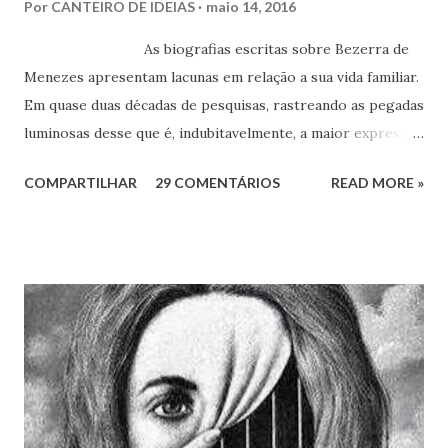
Por
CANTEIRO DE IDEIAS
maio 14, 2016
As biografias escritas sobre Bezerra de
Menezes apresentam lacunas em relação a sua vida familiar.
Em quase duas décadas de pesquisas, rastreando as pegadas
luminosas desse que é, indubitavelmente, a maior expressão
do Espiritismo no Brasil do século XIX, obtivemos alguns
COMPARTILHAR
29 COMENTÁRIOS
READ MORE »
documentos que nos permitem esclarecer um pouco mais
esse enigma. Mais recentemente, com a ajuda do amigo
Chrysógno Bezerra de Menezes, parente do Médico dos
Pobres residente no Rio de Janeiro, do pesquisador Jorge
Damas Martins e, particularmente, da querida amiga Lúcia
Bezerra, sobrinha-bisneta de Bezerra, residente em
Fortaleza, conseguimos montar a maior parte desse
intricado quebra-cabeças, cujas informações
compartilhamos neste mês em que relembramos os 180
anos de seu nascimento. Bezerra casou-se...