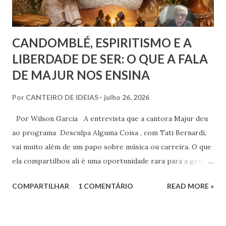
CANDOMBLÉ, ESPIRITISMO E A
LIBERDADE DE SER: O QUE A FALA
DE MAJUR NOS ENSINA
Por
CANTEIRO DE IDEIAS
julho 26, 2026
Por Wilson Garcia A entrevista que a cantora Majur deu
ao programa Desculpa Alguma Coisa , com Tati Bernardi,
vai muito além de um papo sobre música ou carreira. O que
ela compartilhou ali é uma oportunidade rara para a gente
refletir sobre coisas profundas: liberdade de consciência,
COMPARTILHAR
1 COMENTÁRIO
READ MORE »
identidade espiritual, pertencimento e intolerância
religiosa. Quando Majur conta como se aproximou
do Candomblé, não está falando só de uma escolha