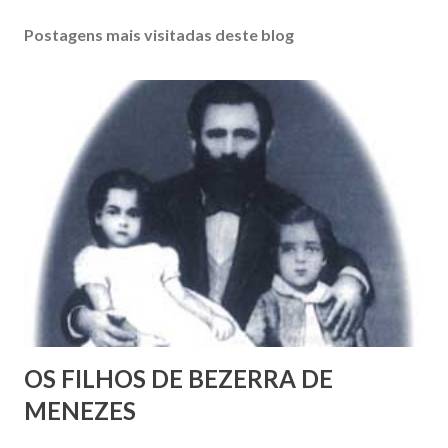
o
s
Postagens mais visitadas deste blog
t
a
r
u
m
c
o
m
e
n
t
á
r
i
o
OS FILHOS DE BEZERRA DE
MENEZES