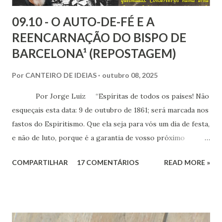
09.10 - O AUTO-DE-FÉ E A
REENCARNAÇÃO DO BISPO DE
BARCELONA¹ (REPOSTAGEM)
Por
CANTEIRO DE IDEIAS
outubro 08, 2025
Por Jorge Luiz “Espíritas de todos os países! Não
esqueçais esta data: 9 de outubro de 1861; será marcada nos
fastos do Espiritismo. Que ela seja para vós um dia de festa,
e não de luto, porque é a garantia de vosso próximo
triunfo!” (Allan Kardec) Cento e sessenta e
COMPARTILHAR
17 COMENTÁRIOS
READ MORE »
quatro anos passados do Auto-de-Fé de Barcelona, um dos
últimos atos do Santo Ofício, na Espanha. O episódio
culminou com a apreensão e queima de 300 volumes e
brochuras sobre o Espiritismo - enviados por Allan Kardec
ao livreiro Maurice Lachâtre - por ordem do bispo de