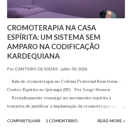
seu método em Paris. Pestalozzi, com seu caráter emotivo
e amoroso, não era de ...
CROMOTERAPIA NA CASA
ESPÍRITA: UM SISTEMA SEM
AMPARO NA CODIFICAÇÃO
KARDEQUIANA
Por
CANTEIRO DE IDEIAS
julho 30, 2026
Sala de cromoterapia no Colônia Fraternal Bom Jesus -
Centro Espírita no Ipiranga (SP) Por Jorge Hessen
Periodicamente ressurge no movimento espírita a
tentativa de justificar a implantação da cromoterapia nas
atividades da Casa Espírita, apoiando-se em referências de
COMPARTILHAR
1 COMENTÁRIO
READ MORE »
Joanna de Ângelis, especialmente na obra Plenitude .
Entretanto, essa interpretação não encontra respaldo na