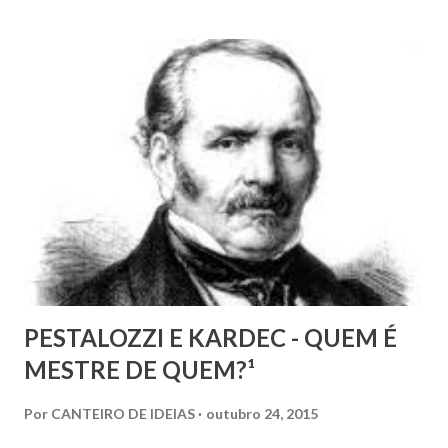
liberdade, sob uma análise e uma observação mais acuradas,
encontramos muitas circunstâncias, situações e condições
onde vige pressão, opressão, cerceamento, coação e
censura. E não podemos falar apenas do ponto de vista
geral, social, de cidadania, de direitos humanos etc, mas
também de segmentos religiosos e, nesse campo,
lamentavelmente, o meio/movimento espírita não está
excluído, o que me parece profundamente contraditório
quando se tem algum conhecim...
PESTALOZZI E KARDEC - QUEM É
MESTRE DE QUEM?¹
Por
CANTEIRO DE IDEIAS
outubro 24, 2015