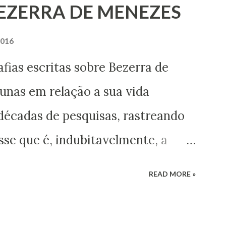
BEZERRA DE MENEZES
2016
ritas sobre Bezerra de
nas em relação a sua vida
décadas de pesquisas, rastreando
se que é, indubitavelmente, a
itismo no Brasil do século XIX,
READ MORE »
entos que nos permitem
s esse enigma. Mais