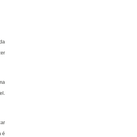
 da
zer
uma
el.
çar
a é