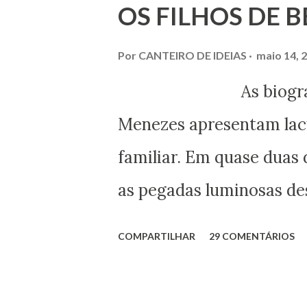
OS FILHOS DE 
Por
CANTEIRO DE IDEIAS
maio 14, 
As biografias esc
Menezes apresentam lacu
familiar. Em quase duas 
as pegadas luminosas des
maior expressão do Espir
COMPARTILHAR
29 COMENTÁRIOS
obtivemos alguns docum
esclarecer um pouco mai