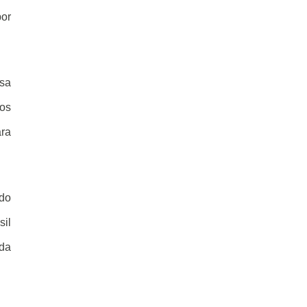
por
sa
nos
ara
 do
sil
da