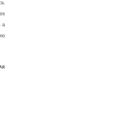
za.
nos
m a
imo
AR