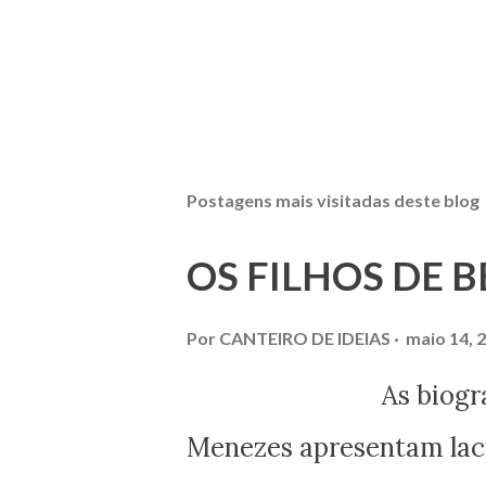
P
o
s
t
Postagens mais visitadas deste blog
a
r
u
OS FILHOS DE 
m
c
o
Por
CANTEIRO DE IDEIAS
maio 14, 
m
e
As biografias esc
n
t
Menezes apresentam lacu
á
r