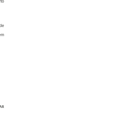
rto
 de
sem
AR