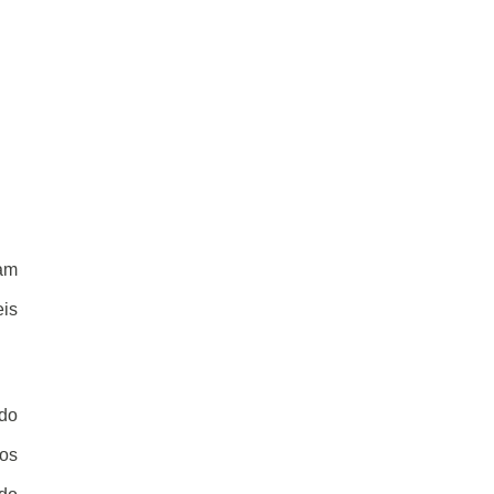
vam
eis
ido
os