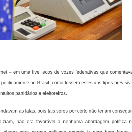
rnet – em uma live, ecos de vozes federativas que comenta
e politicamente no Brasil, como fossem estes uns tipos previsív
uitos partidários e eleitoreiros.
rondavam as falas, pois tais seres por certo não teriam consegu
iziam, não era favorável a nenhuma abordagem política n