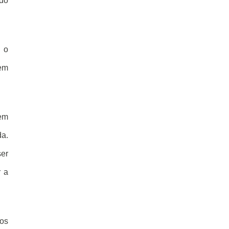
 do
o o
sem
gem
da.
er
r a
 os