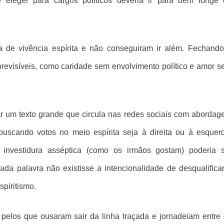
e eleger para cargos políticos deveria ir para bem longe
 de vivência espírita e não conseguiram ir além. Fechand
revisíveis, como caridade sem envolvimento político e amor 
 um texto grande que circula nas redes sociais com aborda
buscando votos no meio espírita seja à direita ou à esquer
investidura asséptica (como os irmãos gostam) poderia s
cada palavra não existisse a intencionalidade de desqualifica
spiritismo.
 pelos que ousaram sair da linha traçada e jornadeiam entre