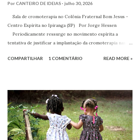
Por
CANTEIRO DE IDEIAS
julho 30, 2026
Sala de cromoterapia no Colônia Fraternal Bom Jesus -
Centro Espírita no Ipiranga (SP) Por Jorge Hessen
Periodicamente ressurge no movimento espírita a
tentativa de justificar a implantação da cromoterapia nas
atividades da Casa Espírita, apoiando-se em referências de
COMPARTILHAR
1 COMENTÁRIO
READ MORE »
Joanna de Ângelis, especialmente na obra Plenitude .
Entretanto, essa interpretação não encontra respaldo na
Codificação e desconsidera o método científico-doutrinário
estabelecido por Allan Kardec. Em Plenitude ,
Joanna de Ângelis menciona a helioterapia e faz alusões à
cromoterapia no contexto da preservação da saúde física e
psíquica. Em nenhum momento, porém, recomenda sua
adoção como prática institucional do Espiritismo. Há
profunda diferença entre reconhecer a existência de um
recurso terapêutico e convertê-lo em atividade da Casa