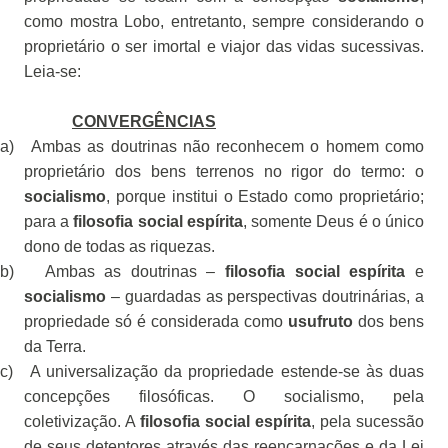
como mostra Lobo, entretanto, sempre considerando o
proprietário o ser imortal e viajor das vidas sucessivas.
Leia-se:
CONVERGÊNCIAS
a)
Ambas as doutrinas não reconhecem o homem como
proprietário dos bens terrenos no rigor do termo: o
socialismo
, porque institui o Estado como proprietário;
para a
filosofia social espírita
,
somente Deus é o único
dono de todas as riquezas.
b)
Ambas as doutrinas –
filosofia social espírita
e
socialismo
– guardadas as perspectivas doutrinárias, a
propriedade só é considerada como
usufruto
dos bens
da Terra.
c)
A universalização da propriedade estende-se às duas
concepções filosóficas. O socialismo, pela
coletivização. A
filosofia social espírita
,
pela sucessão
de seus detentores através das reencarnações e da Lei