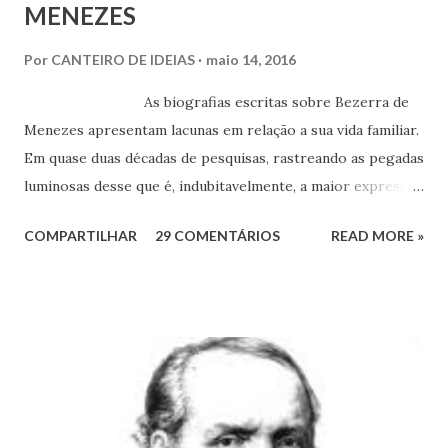
MENEZES
Por
CANTEIRO DE IDEIAS
maio 14, 2016
As biografias escritas sobre Bezerra de
Menezes apresentam lacunas em relação a sua vida familiar.
Em quase duas décadas de pesquisas, rastreando as pegadas
luminosas desse que é, indubitavelmente, a maior expressão
do Espiritismo no Brasil do século XIX, obtivemos alguns
COMPARTILHAR
29 COMENTÁRIOS
READ MORE »
documentos que nos permitem esclarecer um pouco mais
esse enigma. Mais recentemente, com a ajuda do amigo
Chrysógno Bezerra de Menezes, parente do Médico dos
Pobres residente no Rio de Janeiro, do pesquisador Jorge
Damas Martins e, particularmente, da querida amiga Lúcia
Bezerra, sobrinha-bisneta de Bezerra, residente em
Fortaleza, conseguimos montar a maior parte desse
intricado quebra-cabeças, cujas informações