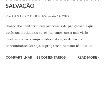
SALVAÇÃO
Por
CANTEIRO DE IDEIAS
maio 14, 2022
Diante dos ininterruptos processos de progresso à que
estão submetidos os seres humanos, seria uma visão
dicotômica não compreender está ação de forma
concomitante! Ou seja, o progresso humano não dar-se-á
apenas no campo espiritual, sem a ação do componente
COMPARTILHAR
11 COMENTÁRIOS
READ MORE »
social na formação do sujeito espiritual que atua na Terra.