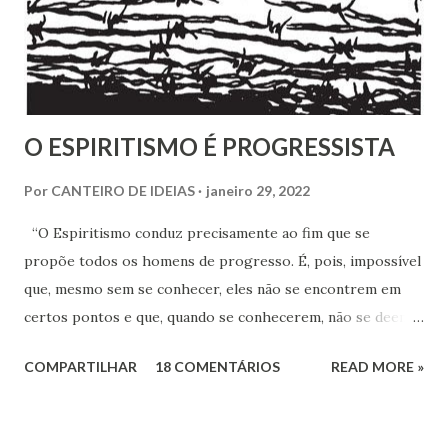
excluído, o que me parece profundamente contraditório
quando se tem algum conhecim...
O ESPIRITISMO É PROGRESSISTA
Por
CANTEIRO DE IDEIAS
janeiro 29, 2022
“O Espiritismo conduz precisamente ao fim que se
propõe todos os homens de progresso. É, pois, impossível
que, mesmo sem se conhecer, eles não se encontrem em
certos pontos e que, quando se conhecerem, não se deem -
a mão para marchar, na mesma rota ao encontro de seus
COMPARTILHAR
18 COMENTÁRIOS
READ MORE »
inimigos comuns: os preconceitos sociais, a rotina, o
fanatismo, a intolerância e a ignorância.” Revista Espírita –
junho de 1868, (Kardec, 2018), p.174 Viver o Espiritismo