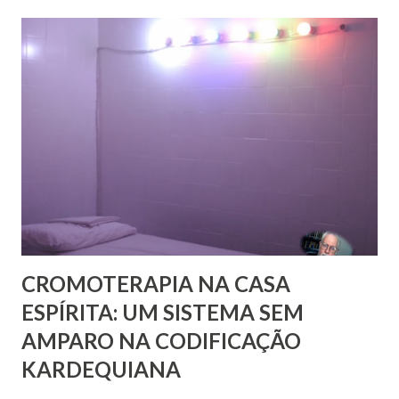
sem uma perspectiva social, seria desprezar aquilo que de
mais rico e produtivo por ele nos é ofertado. As relações
que a Doutrina Espírita estabelece com as questões sociais
e as ciências humanas, nos faculta, nos muni de
conhecimentos, condições e recursos para atravessarmos
as nossas encarnações como Espíritos mais atuantes com o
mundo social ao qual fazemos parte.
CROMOTERAPIA NA CASA
ESPÍRITA: UM SISTEMA SEM
AMPARO NA CODIFICAÇÃO
KARDEQUIANA