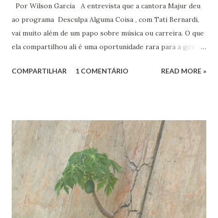
Por Wilson Garcia A entrevista que a cantora Majur deu
ao programa Desculpa Alguma Coisa , com Tati Bernardi,
vai muito além de um papo sobre música ou carreira. O que
ela compartilhou ali é uma oportunidade rara para a gente
refletir sobre coisas profundas: liberdade de consciência,
COMPARTILHAR
1 COMENTÁRIO
READ MORE »
identidade espiritual, pertencimento e intolerância
religiosa. Quando Majur conta como se aproximou
do Candomblé, não está falando só de uma escolha
religiosa. Ela fala de um processo de emancipação pessoal.
Ao dizer que deixar o ambiente evangélico não significou
abandonar Deus, mas sim se libertar de uma prisão, ela
expõe algo que muita gente vive: a busca por uma
espiritualidade que faça sentido com quem a gente
realmente é.