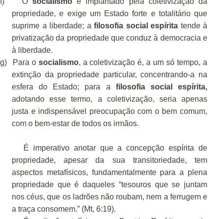
f)
O
socialismo
é implantado pela coletivização da
propriedade, e exige um Estado forte e totalitário que
suprime a liberdade; a
filosofia social espírita
tende à
privatização da propriedade que conduz à democracia e
à liberdade.
g)
Para o
socialismo
,
a coletivização é, a um só tempo, a
extinção da propriedade particular, concentrando-a na
esfera do Estado; para a
filosofia social espírita,
adotando esse termo, a coletivização, seria apenas
justa e indispensável preocupação com o bem comum,
com o bem-estar de todos os irmãos.
É imperativo anotar que a concepção espírita de
propriedade, apesar da sua transitoriedade, tem
aspectos metafísicos, fundamentalmente para a plena
propriedade que é daqueles “tesouros que se juntam
nos céus, que os ladrões não roubam, nem a ferrugem e
a traça consomem.” (Mt, 6:19).