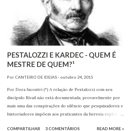
compartilhamos neste mês em que relembramos os 180
anos de seu nascimento. Bezerra casou-se...
PESTALOZZI E KARDEC - QUEM É
MESTRE DE QUEM?¹
Por
CANTEIRO DE IDEIAS
outubro 24, 2015
Por Dora Incontri (*) A relação de Pestalozzi com seu
discípulo Rivail não está documentada, provavelmente por
mais uma das conspirações do silêncio que pesquisadores e
historiadores impõem aos praticantes da heresia espírita
ou espiritualista. Digo isto, porque há 13 volumes de cartas
COMPARTILHAR
3 COMENTÁRIOS
READ MORE »
de Pestalozzi a amigos, familiares, discípulos, reis,