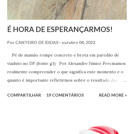
É HORA DE ESPERANÇARMOS!
Por
CANTEIRO DE IDEIAS
outubro 04, 2022
Pé de mamão rompe concreto e brota em paredão de
viaduto no DF (fonte g1) Por Alexandre Júnior Precisamos
realmente compreender o que significa este momento e o
quanto é importante refletirmos sobre o resultado das
urnas. Não é momento de desespero e sim de validarmos o
COMPARTILHAR
19 COMENTÁRIOS
READ MORE »
esperançar! A História do Brasil é feita de invasão,
colonização, escravização, exploração e morte. Seria
ingenuidade nossa imaginarmos que este tipo de política
não exerce influência na formação do nosso povo.