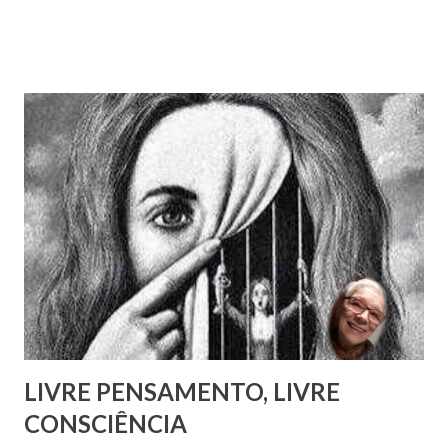
aristocratas, intelectuais da Europa inteira. Há um 14º
volume, recentemente publicado, que são cartas de amigos
a Pestalozzi. Em nenhum deles há uma única carta de
Pestalozzi a Rivail ou vice-versa. Pestalozzi sonhava
implantar seu método na França, a ponto de ter tido uma
entrevista com o próprio Napoleão Bonaparte, que aliás se
mostrou insensível aos seus planos. Escreveu em 1826 um
pequeno folheto sobre suas ideias em francês. Seria quase
impossível que não trocasse sequer um bilhete com Rivail,
que se assinava seu discípulo e se esforçava por divulgar
seu método em Paris. Pestalozzi, com seu caráter emotivo
e amoroso, não era de ...
LIVRE PENSAMENTO, LIVRE
CONSCIÊNCIA