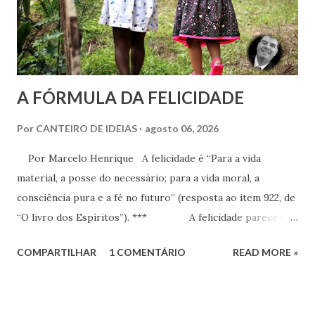
Espírita.
A FÓRMULA DA FELICIDADE
Por
CANTEIRO DE IDEIAS
agosto 06, 2026
Por Marcelo Henrique A felicidade é “Para a vida
material, a posse do necessário; para a vida moral, a
consciência pura e a fé no futuro” (resposta ao item 922, de
“O livro dos Espíritos”). *** A felicidade parece ser
a maior busca da humanidade. Ser feliz é a pretensão, o
COMPARTILHAR
1 COMENTÁRIO
READ MORE »
desejo, a aspiração, o projeto de vida de cada criatura,
presente praticamente em todos os discursos ou quando o
indivíduo seja perguntado a respeito do que deseja da vida.