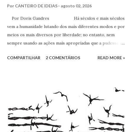
Por
CANTEIRO DE IDEIAS
agosto 02, 2026
Por Doris Gandres Há séculos e mais séculos
vem a humanidade lutando dos mais diferentes modos e por
meios os mais diversos por liberdade; no entanto, nem
sempre usando as ações mais apropriadas que a pudessem
conduzir à tão sonhada liberdade, ainda que somente no
COMPARTILHAR
2 COMENTÁRIOS
READ MORE »
aspecto material, terreno... Mesmo civilizações,
nações e países onde muitas vezes, aparentemente, reina a
liberdade, sob uma análise e uma observação mais acuradas,
encontramos muitas circunstâncias, situações e condições
onde vige pressão, opressão, cerceamento, coação e
censura. E não podemos falar apenas do ponto de vista
geral, social, de cidadania, de direitos humanos etc, mas
também de segmentos religiosos e, nesse campo,
lamentavelmente, o meio/movimento espírita não está