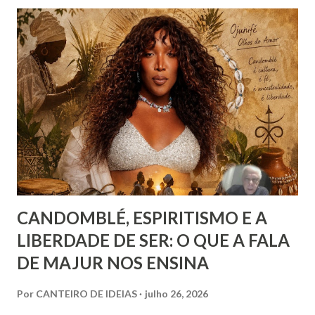
Há que se distinguir, todavia e inicialmente, felicidade e
alegria. Esta última corresponde a instantes, momentos que
têm duração variável e que pertencem ao âmbito dos
sentimentos derivados de experiências específicas, onde se
pode compreender o alcance das emoções. Já a felicidade…
Ah, esta corresponde a um ideal de inspiração, como se,
figurativamente, estivéssemos diante da linha de chegada
de uma competição esportiva ou o ápice de uma monta...
CANDOMBLÉ, ESPIRITISMO E A
LIBERDADE DE SER: O QUE A FALA
DE MAJUR NOS ENSINA
Por
CANTEIRO DE IDEIAS
julho 26, 2026