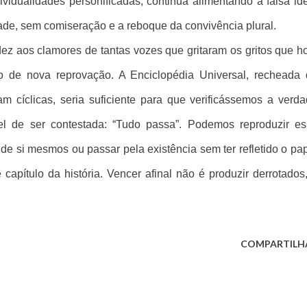
ividualidades personificadas, continua alimentando a falsa id
dade, sem comiseração e a reboque da convivência plural.
dez aos clamores de tantas vozes que gritaram os gritos que h
o de nova reprovação. A Enciclopédia Universal, recheada
 cíclicas, seria suficiente para que verificássemos a verd
l de ser contestada: “Tudo passa”. Podemos reproduzir es
e si mesmos ou passar pela existência sem ter refletido o pa
apítulo da história. Vencer afinal não é produzir derrotados
COMPARTILH