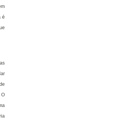
uem
a é
que
as
dar
 de
. O
uma
ria