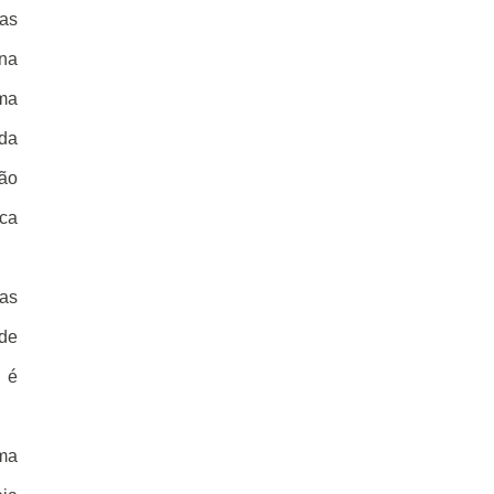
vas
 na
uma
nda
ção
ca
nas
 de
 é
uma