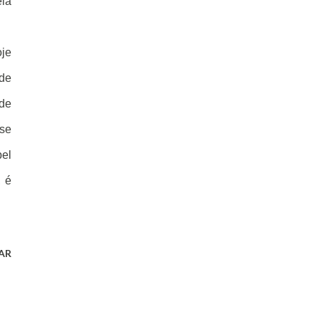
eia
oje
 de
ade
se
pel
, é
AR