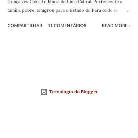
Gonçalves Cabral e Maria de Lima Cabral. Pertencente a
família pobre, emigrou para o Estado do Pará onde se
iniciou na vida prática. Graças à sua inteligência e dedicação
COMPARTILHAR
11 COMENTÁRIOS
READ MORE »
nos estudos, adquiriu conhecimentos gerais, notadamente
de línguas, com rara facilidade, sem haver freqüentado
qualquer curso além da escola primária. Estes mesmos
atributos levaram-no ao jornalismo, no qual se projetou
com rapidez e brilhantismo.
Tecnologia do Blogger