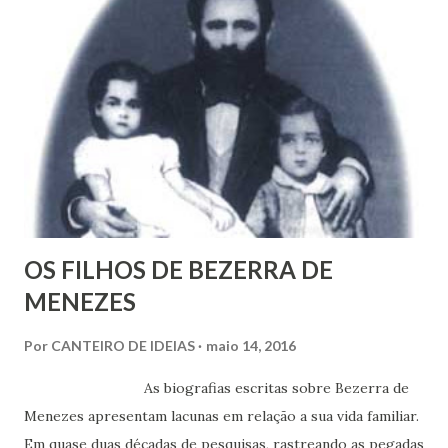
u
m
c
o
m
e
n
t
á
r
i
o
OS FILHOS DE BEZERRA DE
MENEZES
Por
CANTEIRO DE IDEIAS
maio 14, 2016
As biografias escritas sobre Bezerra de
Menezes apresentam lacunas em relação a sua vida familiar.
Em quase duas décadas de pesquisas, rastreando as pegadas