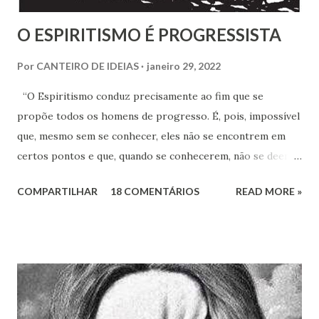
O ESPIRITISMO É PROGRESSISTA
Por
CANTEIRO DE IDEIAS
janeiro 29, 2022
“O Espiritismo conduz precisamente ao fim que se
propõe todos os homens de progresso. É, pois, impossível
que, mesmo sem se conhecer, eles não se encontrem em
certos pontos e que, quando se conhecerem, não se deem -
a mão para marchar, na mesma rota ao encontro de seus
COMPARTILHAR
18 COMENTÁRIOS
READ MORE »
inimigos comuns: os preconceitos sociais, a rotina, o
fanatismo, a intolerância e a ignorância.” Revista Espírita –
junho de 1868, (Kardec, 2018), p.174 Viver o Espiritismo
sem uma perspectiva social, seria desprezar aquilo que de
mais rico e produtivo por ele nos é ofertado. As relações
que a Doutrina Espírita estabelece com as questões sociais
e as ciências humanas, nos faculta, nos muni de