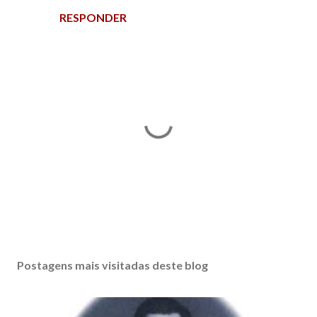
RESPONDER
P
o
s
Postagens mais visitadas deste blog
t
a
r