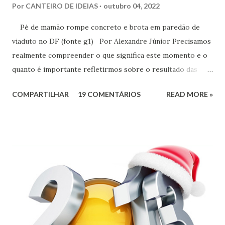
Por
CANTEIRO DE IDEIAS
outubro 04, 2022
Pé de mamão rompe concreto e brota em paredão de
viaduto no DF (fonte g1) Por Alexandre Júnior Precisamos
realmente compreender o que significa este momento e o
quanto é importante refletirmos sobre o resultado das
urnas. Não é momento de desespero e sim de validarmos o
COMPARTILHAR
19 COMENTÁRIOS
READ MORE »
esperançar! A História do Brasil é feita de invasão,
colonização, escravização, exploração e morte. Seria
ingenuidade nossa imaginarmos que este tipo de política
não exerce influência na formação do nosso povo.