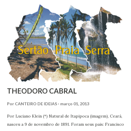
países pesquisados pela Gallup World Poll, que apontava
uma felicidade média de 6,8 no Brasil em 2010. O
Nordeste é a região mais feliz do Brasil, com nota média de
7,38. Se fosse considerado um país, nós nordestinos
ficaríamos em 9º na classificação global, entre belgas e
finlandeses. Apesar de ser considerada a região mais rica
do Brasil, o Sudoeste foi con...
THEODORO CABRAL
Por
CANTEIRO DE IDEIAS
março 01, 2013
Por Luciano Klein (*) Natural de Itapipoca (imagem), Ceará,
nasceu a 9 de novembro de 1891. Foram seus pais: Francisco