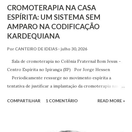
CROMOTERAPIA NA CASA
ESPÍRITA: UM SISTEMA SEM
AMPARO NA CODIFICAÇÃO
KARDEQUIANA
Por
CANTEIRO DE IDEIAS
julho 30, 2026
Sala de cromoterapia no Colônia Fraternal Bom Jesus -
Centro Espírita no Ipiranga (SP) Por Jorge Hessen
Periodicamente ressurge no movimento espírita a
tentativa de justificar a implantação da cromoterapia nas
atividades da Casa Espírita, apoiando-se em referências de
COMPARTILHAR
1 COMENTÁRIO
READ MORE »
Joanna de Ângelis, especialmente na obra Plenitude .
Entretanto, essa interpretação não encontra respaldo na
Codificação e desconsidera o método científico-doutrinário
estabelecido por Allan Kardec. Em Plenitude ,