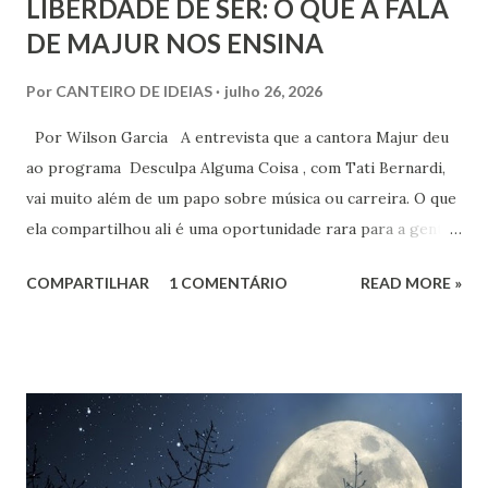
LIBERDADE DE SER: O QUE A FALA
DE MAJUR NOS ENSINA
Por
CANTEIRO DE IDEIAS
julho 26, 2026
Por Wilson Garcia A entrevista que a cantora Majur deu
ao programa Desculpa Alguma Coisa , com Tati Bernardi,
vai muito além de um papo sobre música ou carreira. O que
ela compartilhou ali é uma oportunidade rara para a gente
refletir sobre coisas profundas: liberdade de consciência,
COMPARTILHAR
1 COMENTÁRIO
READ MORE »
identidade espiritual, pertencimento e intolerância
religiosa. Quando Majur conta como se aproximou
do Candomblé, não está falando só de uma escolha
religiosa. Ela fala de um processo de emancipação pessoal.
Ao dizer que deixar o ambiente evangélico não significou
abandonar Deus, mas sim se libertar de uma prisão, ela
expõe algo que muita gente vive: a busca por uma