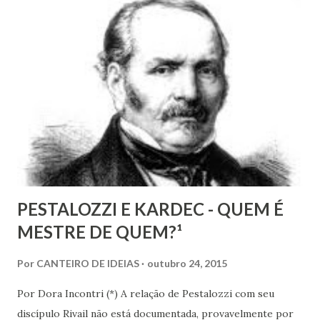
Joanna de Ângelis menciona a helioterapia e faz alusões à
cromoterapia no contexto da preservação da saúde física e
psíquica. Em nenhum momento, porém, recomenda sua
adoção como prática institucional do Espiritismo. Há
profunda diferença entre reconhecer a existência de um
recurso terapêutico e convertê-lo em atividade da Casa
Espírita.
PESTALOZZI E KARDEC - QUEM É
MESTRE DE QUEM?¹
Por
CANTEIRO DE IDEIAS
outubro 24, 2015
Por Dora Incontri (*) A relação de Pestalozzi com seu
discípulo Rivail não está documentada, provavelmente por