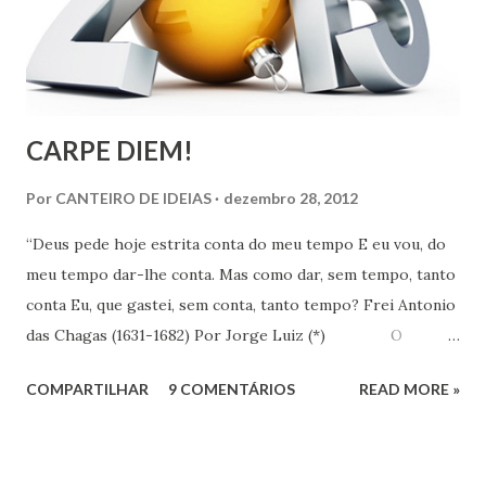
CARPE DIEM!
Por
CANTEIRO DE IDEIAS
dezembro 28, 2012
“Deus pede hoje estrita conta do meu tempo E eu vou, do
meu tempo dar-lhe conta. Mas como dar, sem tempo, tanto
conta Eu, que gastei, sem conta, tanto tempo? Frei Antonio
das Chagas (1631-1682) Por Jorge Luiz (*) O
Instituto de Pesquisa Econômica Aplicada (IPEA) divulgou
COMPARTILHAR
9 COMENTÁRIOS
READ MORE »
no dia 18 último, resultado de pesquisa que revela que em
uma escala de 0 a 10, os brasileiros dão em média 7,1 para
suas vidas. Esse nível colocaria o Brasil em 16º entre os 147