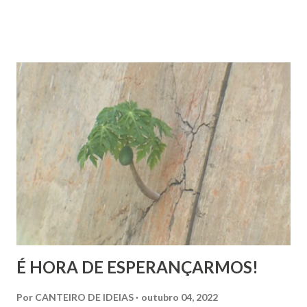
religiosa. Quando Majur conta como se aproximou
do Candomblé, não está falando só de uma escolha
religiosa. Ela fala de um processo de emancipação pessoal.
Ao dizer que deixar o ambiente evangélico não significou
abandonar Deus, mas sim se libertar de uma prisão, ela
expõe algo que muita gente vive: a busca por uma
espiritualidade que faça sentido com quem a gente
realmente é.
É HORA DE ESPERANÇARMOS!
Por
CANTEIRO DE IDEIAS
outubro 04, 2022