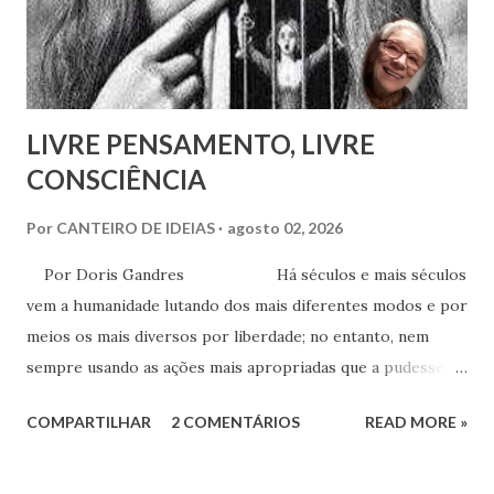
que se assinava seu discípulo e se esforçava por divulgar
seu método em Paris. Pestalozzi, com seu caráter emotivo
e amoroso, não era de ...
LIVRE PENSAMENTO, LIVRE
CONSCIÊNCIA
Por
CANTEIRO DE IDEIAS
agosto 02, 2026
Por Doris Gandres Há séculos e mais séculos
vem a humanidade lutando dos mais diferentes modos e por
meios os mais diversos por liberdade; no entanto, nem
sempre usando as ações mais apropriadas que a pudessem
conduzir à tão sonhada liberdade, ainda que somente no
COMPARTILHAR
2 COMENTÁRIOS
READ MORE »
aspecto material, terreno... Mesmo civilizações,
nações e países onde muitas vezes, aparentemente, reina a
liberdade, sob uma análise e uma observação mais acuradas,