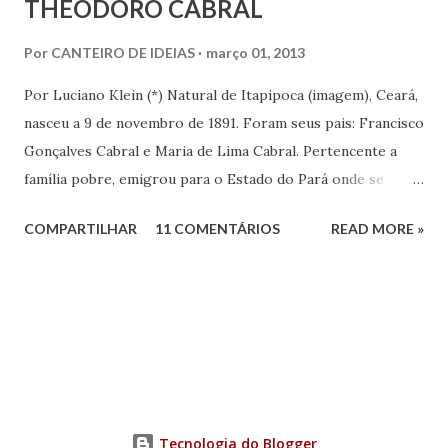
THEODORO CABRAL
Por
CANTEIRO DE IDEIAS
março 01, 2013
Por Luciano Klein (*) Natural de Itapipoca (imagem), Ceará,
nasceu a 9 de novembro de 1891. Foram seus pais: Francisco
Gonçalves Cabral e Maria de Lima Cabral. Pertencente a
família pobre, emigrou para o Estado do Pará onde se
iniciou na vida prática. Graças à sua inteligência e dedicação
COMPARTILHAR
11 COMENTÁRIOS
READ MORE »
nos estudos, adquiriu conhecimentos gerais, notadamente
de línguas, com rara facilidade, sem haver freqüentado
qualquer curso além da escola primária. Estes mesmos
atributos levaram-no ao jornalismo, no qual se projetou
com rapidez e brilhantismo.
Tecnologia do Blogger