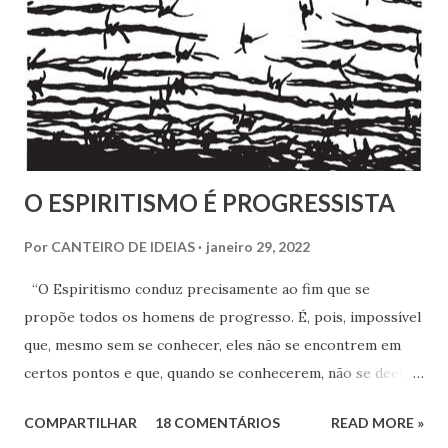
intricado quebra-cabeças, cujas informações
compartilhamos neste mês em que relembramos os 180
anos de seu nascimento. Bezerra casou-se...
O ESPIRITISMO É PROGRESSISTA
Por
CANTEIRO DE IDEIAS
janeiro 29, 2022
“O Espiritismo conduz precisamente ao fim que se
propõe todos os homens de progresso. É, pois, impossível
que, mesmo sem se conhecer, eles não se encontrem em
certos pontos e que, quando se conhecerem, não se deem -
a mão para marchar, na mesma rota ao encontro de seus
COMPARTILHAR
18 COMENTÁRIOS
READ MORE »
inimigos comuns: os preconceitos sociais, a rotina, o