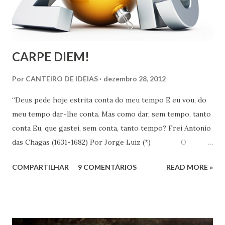
CARPE DIEM!
Por
CANTEIRO DE IDEIAS
dezembro 28, 2012
“Deus pede hoje estrita conta do meu tempo E eu vou, do
meu tempo dar-lhe conta. Mas como dar, sem tempo, tanto
conta Eu, que gastei, sem conta, tanto tempo? Frei Antonio
das Chagas (1631-1682) Por Jorge Luiz (*) O
Instituto de Pesquisa Econômica Aplicada (IPEA) divulgou
COMPARTILHAR
9 COMENTÁRIOS
READ MORE »
no dia 18 último, resultado de pesquisa que revela que em
uma escala de 0 a 10, os brasileiros dão em média 7,1 para
suas vidas. Esse nível colocaria o Brasil em 16º entre os 147
países pesquisados pela Gallup World Poll, que apontava