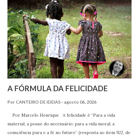
uma felicidade média de 6,8 no Brasil em 2010. O
Nordeste é a região mais feliz do Brasil, com nota média de
7,38. Se fosse considerado um país, nós nordestinos
ficaríamos em 9º na classificação global, entre belgas e
finlandeses. Apesar de ser considerada a região mais rica
do Brasil, o Sudoeste foi con...
A FÓRMULA DA FELICIDADE
Por
CANTEIRO DE IDEIAS
agosto 06, 2026
Por Marcelo Henrique A felicidade é “Para a vida
material, a posse do necessário; para a vida moral, a
consciência pura e a fé no futuro” (resposta ao item 922, de