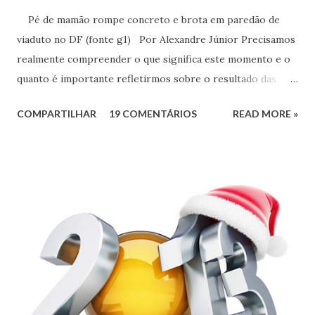
Pé de mamão rompe concreto e brota em paredão de
viaduto no DF (fonte g1) Por Alexandre Júnior Precisamos
realmente compreender o que significa este momento e o
quanto é importante refletirmos sobre o resultado das
urnas. Não é momento de desespero e sim de validarmos o
COMPARTILHAR
19 COMENTÁRIOS
READ MORE »
esperançar! A História do Brasil é feita de invasão,
colonização, escravização, exploração e morte. Seria
ingenuidade nossa imaginarmos que este tipo de política
não exerce influência na formação do nosso povo.