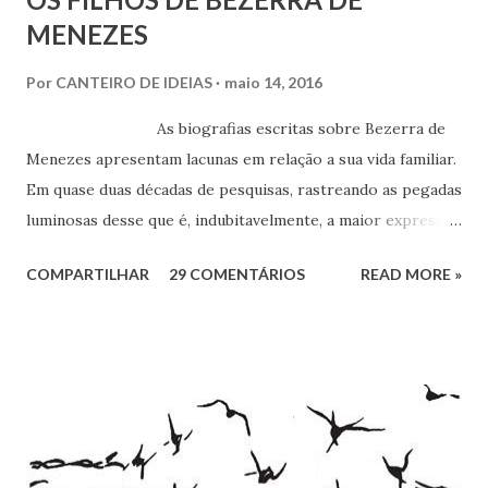
MENEZES
Por
CANTEIRO DE IDEIAS
maio 14, 2016
As biografias escritas sobre Bezerra de
Menezes apresentam lacunas em relação a sua vida familiar.
Em quase duas décadas de pesquisas, rastreando as pegadas
luminosas desse que é, indubitavelmente, a maior expressão
do Espiritismo no Brasil do século XIX, obtivemos alguns
COMPARTILHAR
29 COMENTÁRIOS
READ MORE »
documentos que nos permitem esclarecer um pouco mais
esse enigma. Mais recentemente, com a ajuda do amigo
Chrysógno Bezerra de Menezes, parente do Médico dos
Pobres residente no Rio de Janeiro, do pesquisador Jorge
Damas Martins e, particularmente, da querida amiga Lúcia
Bezerra, sobrinha-bisneta de Bezerra, residente em
Fortaleza, conseguimos montar a maior parte desse