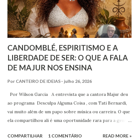
recurso terapêutico e convertê-lo em atividade da Casa
Espírita.
CANDOMBLÉ, ESPIRITISMO E A
LIBERDADE DE SER: O QUE A FALA
DE MAJUR NOS ENSINA
Por
CANTEIRO DE IDEIAS
julho 26, 2026
Por Wilson Garcia A entrevista que a cantora Majur deu
ao programa Desculpa Alguma Coisa , com Tati Bernardi,
vai muito além de um papo sobre música ou carreira. O que
ela compartilhou ali é uma oportunidade rara para a gente
refletir sobre coisas profundas: liberdade de consciência,
COMPARTILHAR
1 COMENTÁRIO
READ MORE »
identidade espiritual, pertencimento e intolerância