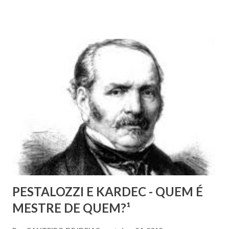
fanatismo, a intolerância e a ignorância.” Revista Espírita –
junho de 1868, (Kardec, 2018), p.174 Viver o Espiritismo
sem uma perspectiva social, seria desprezar aquilo que de
mais rico e produtivo por ele nos é ofertado. As relações
que a Doutrina Espírita estabelece com as questões sociais
e as ciências humanas, nos faculta, nos muni de
conhecimentos, condições e recursos para atravessarmos
as nossas encarnações como Espíritos mais atuantes com o
mundo social ao qual fazemos parte.
PESTALOZZI E KARDEC - QUEM É
MESTRE DE QUEM?¹