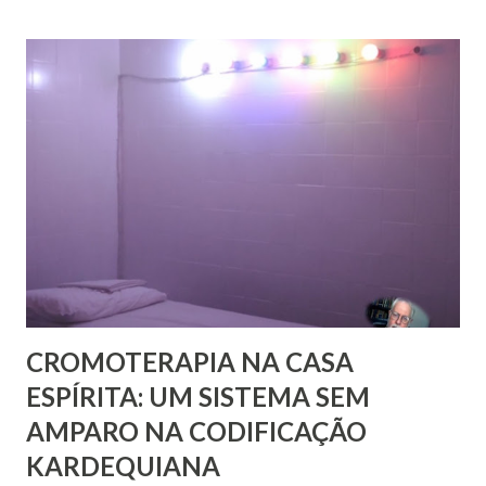
encontramos muitas circunstâncias, situações e condições
onde vige pressão, opressão, cerceamento, coação e
censura. E não podemos falar apenas do ponto de vista
geral, social, de cidadania, de direitos humanos etc, mas
também de segmentos religiosos e, nesse campo,
lamentavelmente, o meio/movimento espírita não está
excluído, o que me parece profundamente contraditório
quando se tem algum conhecim...
CROMOTERAPIA NA CASA
ESPÍRITA: UM SISTEMA SEM
AMPARO NA CODIFICAÇÃO
KARDEQUIANA