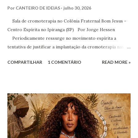
Por
CANTEIRO DE IDEIAS
julho 30, 2026
Sala de cromoterapia no Colônia Fraternal Bom Jesus -
Centro Espírita no Ipiranga (SP) Por Jorge Hessen
Periodicamente ressurge no movimento espírita a
tentativa de justificar a implantação da cromoterapia nas
atividades da Casa Espírita, apoiando-se em referências de
COMPARTILHAR
1 COMENTÁRIO
READ MORE »
Joanna de Ângelis, especialmente na obra Plenitude .
Entretanto, essa interpretação não encontra respaldo na
Codificação e desconsidera o método científico-doutrinário
estabelecido por Allan Kardec. Em Plenitude ,
Joanna de Ângelis menciona a helioterapia e faz alusões à
cromoterapia no contexto da preservação da saúde física e
psíquica. Em nenhum momento, porém, recomenda sua
adoção como prática institucional do Espiritismo. Há
profunda diferença entre reconhecer a existência de um