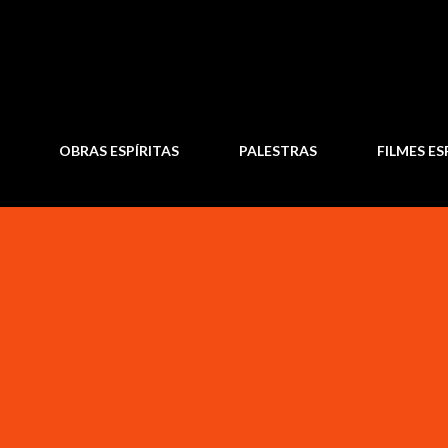
Pular para o conteúdo principal
OBRAS ESPÍRITAS
PALESTRAS
FILMES ES