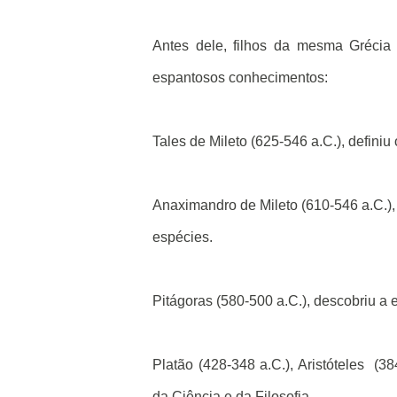
Antes dele, filhos da mesma Grécia 
espantosos conhecimentos:
Tales de Mileto (625-546 a.C.), defini
Anaximandro de Mileto (610-546 a.C.)
espécies.
Pitágoras (580-500 a.C.), descobriu a 
Platão (428-348 a.C.), Aristóteles
(38
da Ciência e da Filosofia.