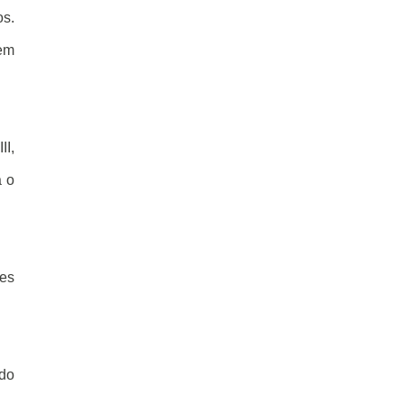
os.
sem
II,
a o
ões
 do