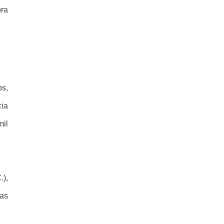
ra
os,
cia
mil
.),
 as