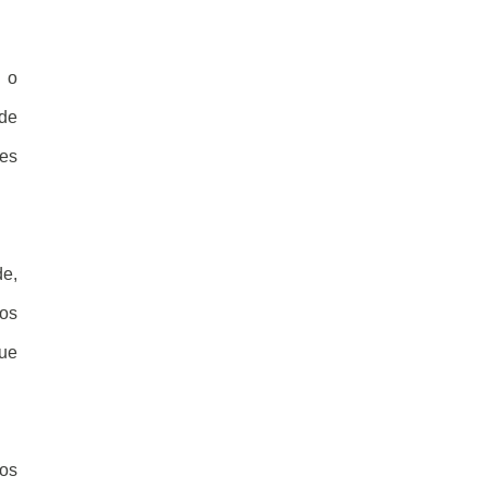
a o
de
tes
de,
ros
que
tos