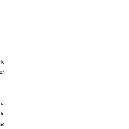
elo
cos
 na
 de
mo