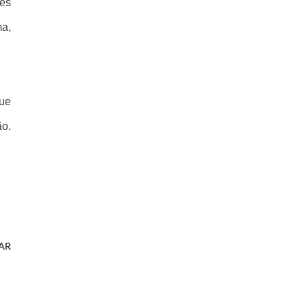
tes
ma,
que
ão.
AR