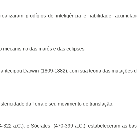
realizaram prodígios de inteligência e habilidade, acumula
u o mecanismo das marés e das eclipses.
, antecipou Darwin (1809-1882), com sua teoria das mutações 
esfericidade da Terra e seu movimento de translação.
4-322 a.C.), e Sócrates
(470-399 a.C.), estabeleceram as ba