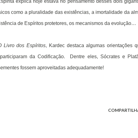
Espírita explica hoje estava no pensamento desses dois gigan
sicos como a pluralidade das existências, a imortalidade da al
 existência de Espíritos protetores, os mecanismos da evolução…
O Livro dos Espíritos
, Kardec destaca algumas orientações 
participaram da Codificação.
Dentre eles, Sócrates e Plat
sementes fossem aproveitadas adequadamente!
COMPARTILH