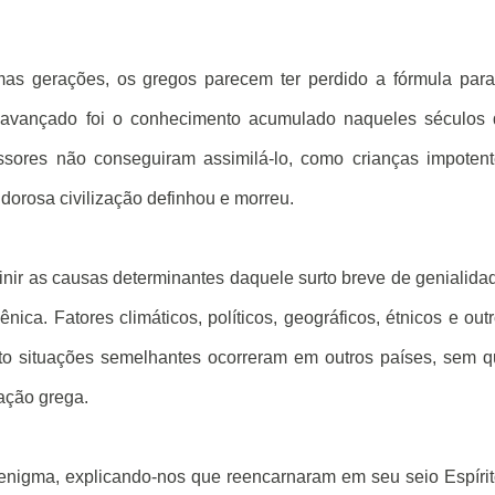
as gerações, os gregos parecem ter perdido a fórmula par
 avançado foi o conhecimento acumulado naqueles séculos 
essores não conseguiram assimilá-lo, como crianças impoten
ndorosa civilização definhou e morreu.
inir as causas determinantes daquele surto breve de genialida
ica. Fatores climáticos, políticos, geográficos, étnicos e out
nto situações semelhantes ocorreram em outros países, sem 
zação grega.
o enigma, explicando-nos que reencarnaram em seu seio Espíri