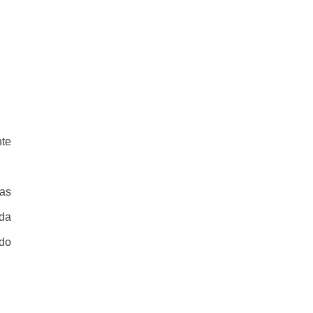
nte
uas
 da
 do