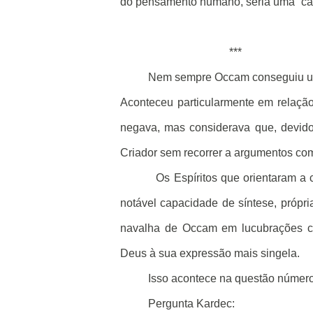
do pensamento humano, seria uma “carn
***
Nem sempre Occam conseguiu us
Aconteceu particularmente em relação
negava, mas considerava que, devido 
Criador sem recorrer a argumentos comp
Os Espíritos que orientaram a 
notável capacidade de síntese, própr
navalha de Occam em lucubrações co
Deus à sua expressão mais singela.
Isso acontece na questão númer
Pergunta Kardec: