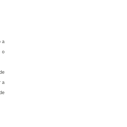
o a
e o
 de
r a
de