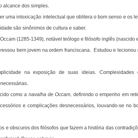
o alcance dos simples.
r uma intoxicação intelectual que oblitera o bom senso e os l
idade são sinônimos de cultura e saber.
Occam (1285-1349), notável teólogo e filósofo inglês (nascido
gressou bem jovem na ordem franciscana.
Estudou e lecionou
implicidade na exposição de suas ideias. Complexidades 
 necessárias.
hecido como a
navalha de Occam,
definindo o empenho em reti
essórios e complicações desnecessários, louvando-se no b
s e obscuros dos filósofos que fazem a história das contradiç