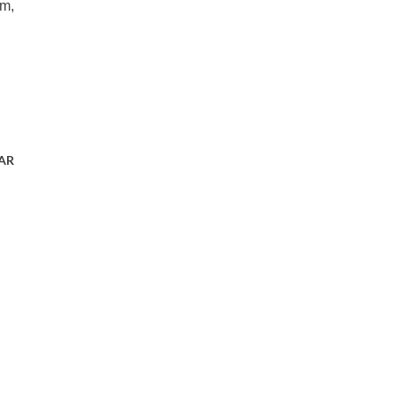
am,
AR