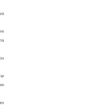
eva
 em
 na
ou
rar
om
ões